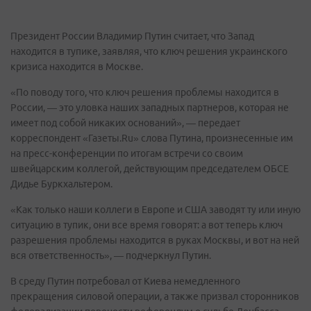
Президент России Владимир Путин считает, что Запад
находится в тупике, заявляя, что ключ решения украинского
кризиса находится в Москве.
«По поводу того, что ключ решения проблемы находится в
России, — это уловка наших западных партнеров, которая не
имеет под собой никаких оснований», — передает
корреспондент «Газеты.Ru» слова Путина, произнесенные им
на пресс-конференции по итогам встречи со своим
швейцарским коллегой, действующим председателем ОБСЕ
Дидье Буркхальтером.
«Как только наши коллеги в Европе и США заводят ту или иную
ситуацию в тупик, они все время говорят: а вот теперь ключ
разрешения проблемы находится в руках Москвы, и вот на ней
вся ответственность», — подчеркнул Путин.
В среду Путин потребовал от Киева немедленного
прекращения силовой операции, а также призвал сторонников