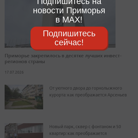
Подпишитесь на
новости Приморья
в MAX!
Подпишитесь
сейчас!
Приморье закрепилось в десятке лучших инвест-
регионов страны
17.07.2026
От уютного двора до горнолыжного
курорта: как преображается Арсеньев
Новый парк, сквер с фонтаном и 50
квартир: как преображается