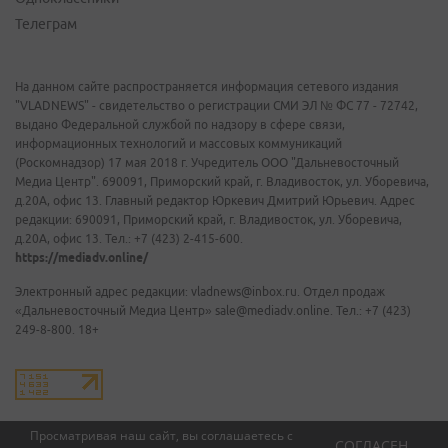
Телеграм
На данном сайте распространяется информация сетевого издания
"VLADNEWS" - свидетельство о регистрации СМИ ЭЛ № ФС 77 - 72742,
выдано Федеральной службой по надзору в сфере связи,
информационных технологий и массовых коммуникаций
(Роскомнадзор) 17 мая 2018 г. Учредитель ООО "Дальневосточный
Медиа Центр". 690091, Приморский край, г. Владивосток, ул. Уборевича,
д.20А, офис 13. Главный редактор Юркевич Дмитрий Юрьевич. Адрес
редакции: 690091, Приморский край, г. Владивосток, ул. Уборевича,
д.20А, офис 13. Тел.: +7 (423) 2-415-600.
https://mediadv.online/
Электронный адрес редакции: vladnews@inbox.ru. Отдел продаж
«Дальневосточный Медиа Центр» sale@mediadv.online. Тел.: +7 (423)
249-8-800. 18+
Просматривая наш сайт, вы соглашаетесь с
СОГЛАСЕН