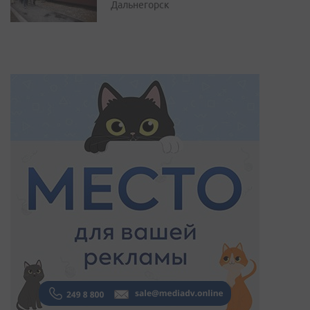
Дальнегорск