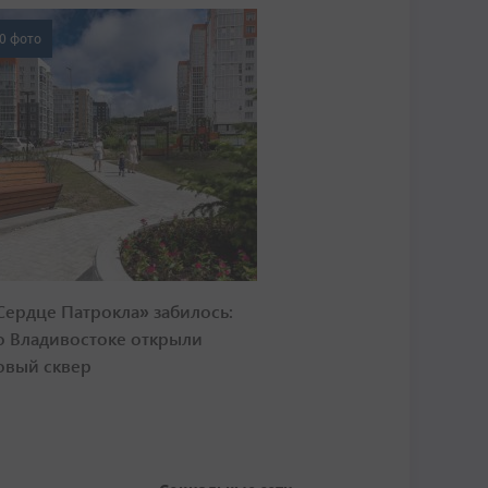
0 фото
Сердце Патрокла» забилось:
о Владивостоке открыли
овый сквер