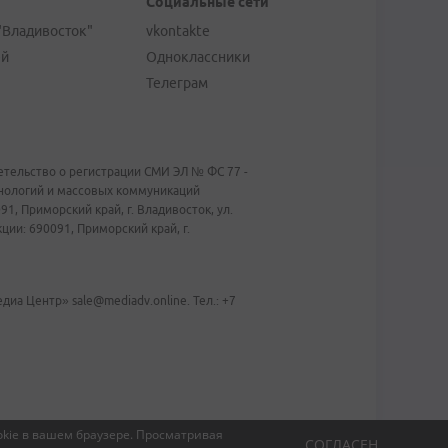
Социальные сети
"Владивосток"
vkontakte
ей
Одноклассники
Телеграм
тельство о регистрации СМИ ЭЛ № ФС 77 -
хнологий и массовых коммуникаций
1, Приморский край, г. Владивосток, ул.
ии: 690091, Приморский край, г.
иа Центр» sale@mediadv.online. Тел.: +7
kie в вашем браузере.
Просматривая
СОГЛАСЕН