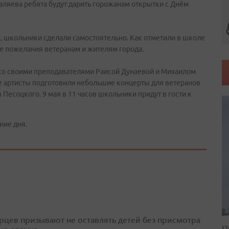
 Баляева ребята будут дарить горожанам открытки с Днём
 школьники сделали самостоятельно. Как отметили в школе
е пожелания ветеранам и жителям города.
 со своими преподавателями Раисой Дунаевой и Михаилом
е артисты подготовили небольшие концерты для ветеранов
Песоцкого. 9 мая в 11 часов школьники придут в гости к
ние дня.
цев призывают не оставлять детей без присмотра
П