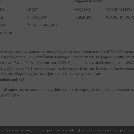
и
Издательство
во
Спорт
Реклама
Архив газеты 
ка
Интервью
Редакция
Архив новост
ика
Город на ладони
ествия
м сайте распространяется информация сетевого издания "VLADNEWS" - свиде
ыдано Федеральной службой по надзору в сфере связи, информационных те
адзор) 17 мая 2018 г. Учредитель ООО "Дальневосточный Медиа Центр". 69009
а, д.20А, офис 13. Главный редактор Юркевич Дмитрий Юрьевич. Адрес редакц
ок, ул. Уборевича, д.20А, офис 13. Тел.: +7 (423) 2-415-600.
ediadv.online/
ный адрес редакции: vladnews@inbox.ru. Отдел продаж «Дальневосточный Мед
-8-800. 18+
а. Вы можете увидеть, сохраненные cookie-файлы с помощью настроек coo