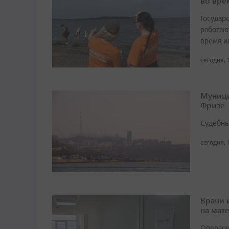
во вре
Государ
работаю
время и
сегодня, 
Муници
Фризе
Судебны
сегодня, 
Врачи 
на мат
Операци