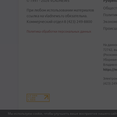
© 1997 - 2026 VLADNEWS
Рубрик
Общест
При любом использовании материалов
Полити
ссылка на vladnews.ru обязательна.
Коммерческий отдел 8 (423) 249-8800
Эконом
Происш
Политика обработки персональных данных
На данно
72742, в
(Роскомн
Уборевич
Владивост
https://m
Электрон
(423) 249
Мы используем cookie, чтобы улучшить ваше восприятие нашего сайт