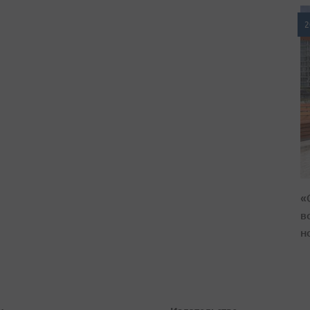
2
«
в
н