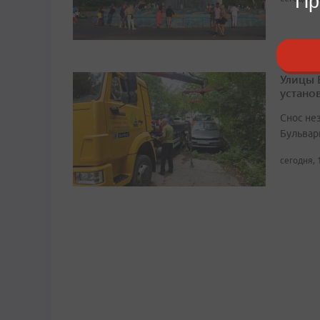
Пр
Улицы 
устано
Снос не
Бульвар
сегодня, 