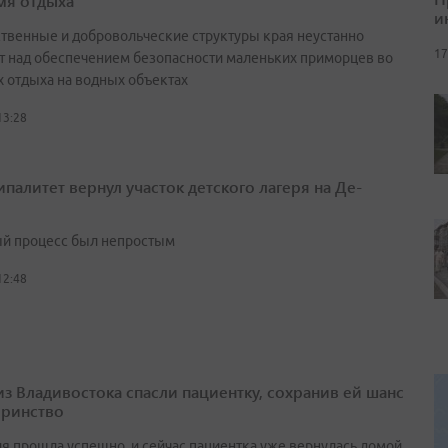
мя отдыха
и
ственные и добровольческие структуры края неустанно
17
т над обеспечением безопасности маленьких приморцев во
х отдыха на водных объектах
13:28
палитет вернул участок детского лагеря на Де-
й процесс был непростым
12:48
из Владивостока спасли пациентку, сохранив ей шанс
еринство
я прошла успешно, и сейчас пациентка уже вернулась домой