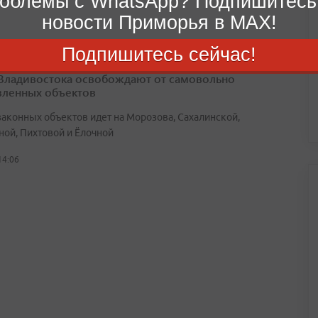
облемы с WhatsApp? Подпишитесь
новости Приморья в MAX!
Подпишитесь сейчас!
Владивостока освобождают от самовольно
вленных объектов
законных объектов идет на Морозова, Сахалинской,
ной, Пихтовой и Ёлочной
14:06