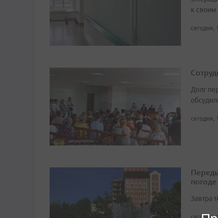
к своим
сегодня, 
Сотруд
Долг пе
обсудил
сегодня, 
Переды
погоде
Завтра 
сегодня, 