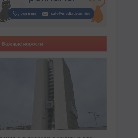
Важные новости
риморье закрепилось в десятке лучших