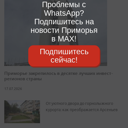
Проблемы с
WhatsApp?
Подпишитесь на
новости Приморья
в MAX!
Подпишитесь
сейчас!
Приморье закрепилось в десятке лучших инвест-
регионов страны
17.07.2026
От уютного двора до горнолыжного
курорта: как преображается Арсеньев