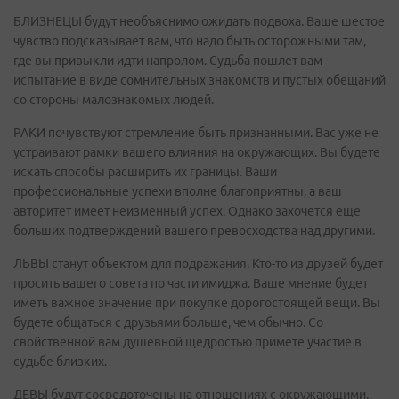
БЛИЗНЕЦЫ будут необъяснимо ожидать подвоха. Ваше шестое
чувство подсказывает вам, что надо быть осторожными там,
где вы привыкли идти напролом. Судьба пошлет вам
испытание в виде сомнительных знакомств и пустых обещаний
со стороны малознакомых людей.
РАКИ почувствуют стремление быть признанными. Вас уже не
устраивают рамки вашего влияния на окружающих. Вы будете
искать способы расширить их границы. Ваши
профессиональные успехи вполне благоприятны, а ваш
авторитет имеет неизменный успех. Однако захочется еще
больших подтверждений вашего превосходства над другими.
ЛЬВЫ станут объектом для подражания. Кто-то из друзей будет
просить вашего совета по части имиджа. Ваше мнение будет
иметь важное значение при покупке дорогостоящей вещи. Вы
будете общаться с друзьями больше, чем обычно. Со
свойственной вам душевной щедростью примете участие в
судьбе близких.
ДЕВЫ будут сосредоточены на отношениях с окружающими.