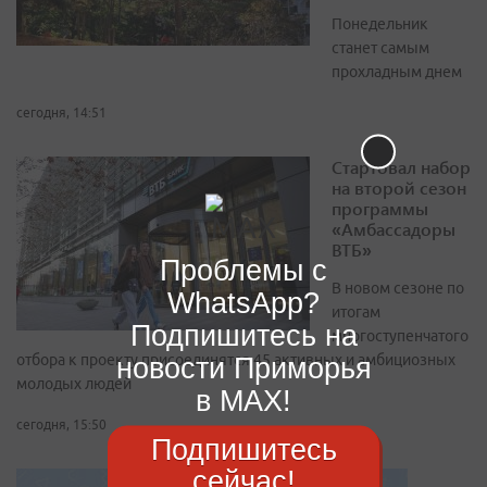
Понедельник
станет самым
прохладным днем
сегодня, 14:51
Стартовал набор
на второй сезон
программы
«Амбассадоры
ВТБ»
Проблемы с
В новом сезоне по
WhatsApp?
итогам
Подпишитесь на
многоступенчатого
отбора к проекту присоединятся 45 активных и амбициозных
новости Приморья
молодых людей
в MAX!
сегодня, 15:50
Подпишитесь
сейчас!