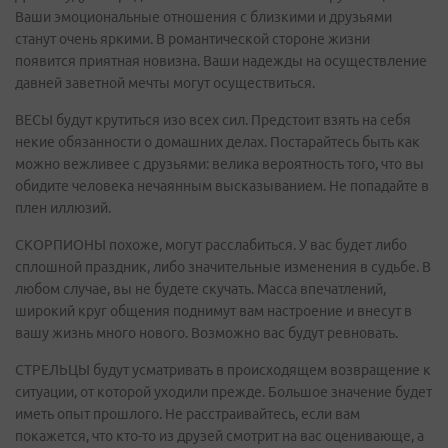
Ваши эмоциональные отношения с близкими и друзьями
станут очень яркими. В романтической стороне жизни
появится приятная новизна. Ваши надежды на осуществление
давней заветной мечты могут осуществиться.
ВЕСЫ будут крутиться изо всех сил. Предстоит взять на себя
некие обязанности о домашних делах. Постарайтесь быть как
можно вежливее с друзьями: велика вероятность того, что вы
обидите человека нечаянным высказыванием. Не попадайте в
плен иллюзий.
СКОРПИОНЫ похоже, могут расслабиться. У вас будет либо
сплошной праздник, либо значительные изменения в судьбе. В
любом случае, вы не будете скучать. Масса впечатлений,
широкий круг общения поднимут вам настроение и внесут в
вашу жизнь много нового. Возможно вас будут ревновать.
СТРЕЛЬЦЫ будут усматривать в происходящем возвращение к
ситуации, от которой уходили прежде. Большое значение будет
иметь опыт прошлого. Не расстраивайтесь, если вам
покажется, что кто-то из друзей смотрит на вас оценивающе, а