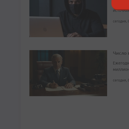
Вредоно
источни
сегодня, 
Число 
Ежегодн
миллион
сегодня, 