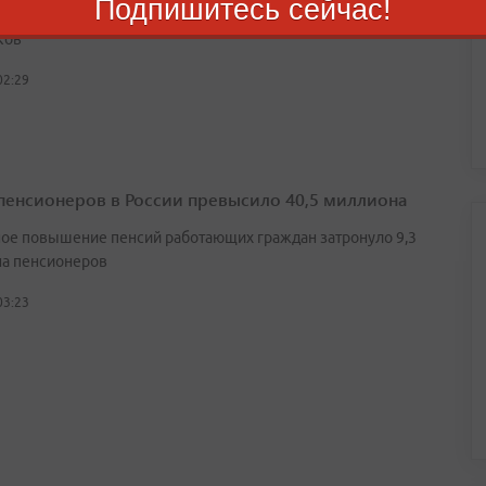
Подпишитесь сейчас!
сный файл может скрываться в APK из сторонних
ков
02:29
пенсионеров в России превысило 40,5 миллиона
ое повышение пенсий работающих граждан затронуло 9,3
а пенсионеров
03:23