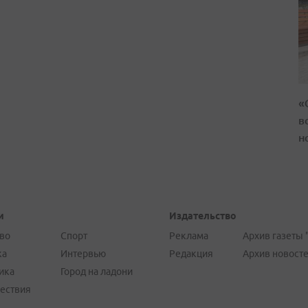
«
в
н
и
Издательство
во
Спорт
Реклама
Архив газеты 
ка
Интервью
Редакция
Архив новост
ика
Город на ладони
ествия