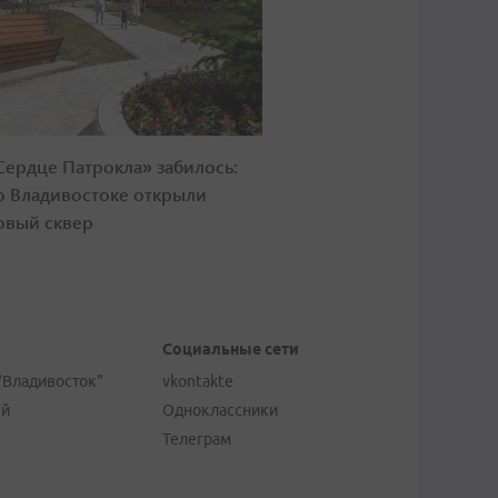
Сердце Патрокла» забилось:
о Владивостоке открыли
овый сквер
Социальные сети
"Владивосток"
vkontakte
ей
Одноклассники
Телеграм