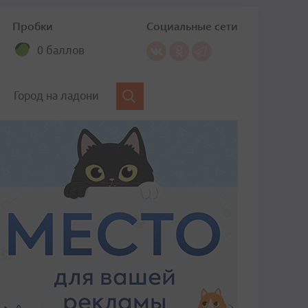
Пробки
Социальные сети
0 баллов
Город на ладони