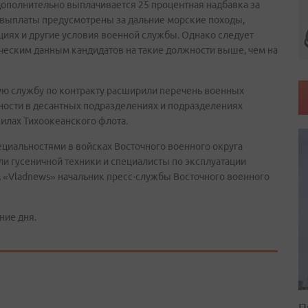
полнительно выплачивается 25 процентная надбавка за
выплаты предусмотрены за дальние морские походы,
циях и другие условия военной службы. Однако следует
ическим данным кандидатов на такие должности выше, чем на
ную службу по контракту расширили перечень военных
ности в десантных подразделениях и подразделениях
илах Тихоокеанского флота.
иальностями в войсках Восточного военного округа
ли гусеничной техники и специалисты по эксплуатации
 «Vladnews» начальник пресс-службы Восточного военного
ние дня.
П