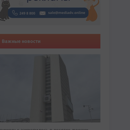
Важные новости
риморье закрепилось в десятке лучших