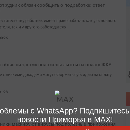
сотрудник обязан сообщить о подработке: ответ
а
естительству работник имеет право работать как у основного
теля, так и у другого работодателя
00:26
т объяснил, кому положены льготы на оплату ЖКУ
е с низкими доходами могут оформить субсидию на оплату
01:28
облемы с WhatsApp? Подпишитесь
новости Приморья в MAX!
ики маскируют вирусы под полезные приложения