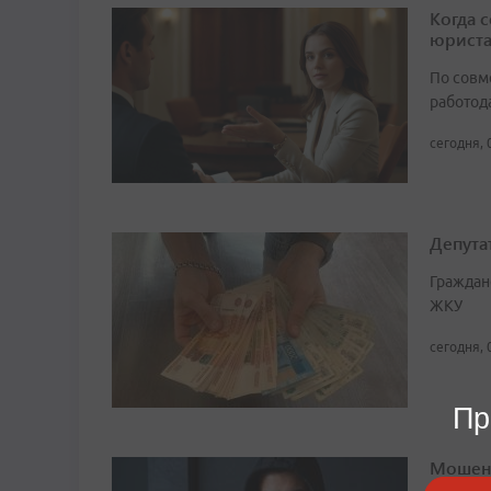
Когда 
юрист
По совм
работода
сегодня, 
Депута
Граждан
ЖКУ
сегодня, 
Пр
Мошенн