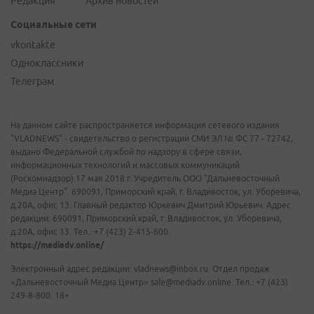
Редакция
Архив новостей
Социальные сети
vkontakte
Одноклассники
Телеграм
На данном сайте распространяется информация сетевого издания
"VLADNEWS" - свидетельство о регистрации СМИ ЭЛ № ФС 77 - 72742,
выдано Федеральной службой по надзору в сфере связи,
информационных технологий и массовых коммуникаций
(Роскомнадзор) 17 мая 2018 г. Учредитель ООО "Дальневосточный
Медиа Центр". 690091, Приморский край, г. Владивосток, ул. Уборевича,
д.20А, офис 13. Главный редактор Юркевич Дмитрий Юрьевич. Адрес
редакции: 690091, Приморский край, г. Владивосток, ул. Уборевича,
д.20А, офис 13. Тел.: +7 (423) 2-415-600.
https://mediadv.online/
Электронный адрес редакции: vladnews@inbox.ru. Отдел продаж
«Дальневосточный Медиа Центр» sale@mediadv.online. Тел.: +7 (423)
249-8-800. 18+