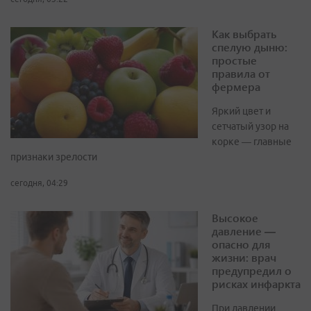
Как выбрать
спелую дыню:
простые
правила от
фермера
Яркий цвет и
сетчатый узор на
корке — главные
признаки зрелости
сегодня, 04:29
Высокое
давление —
опасно для
жизни: врач
предупредил о
рисках инфаркта
При давлении