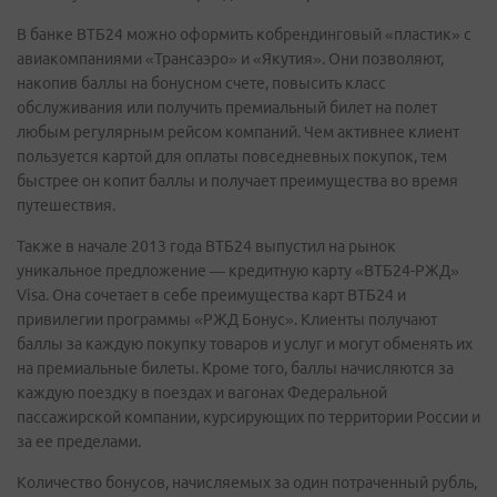
В банке ВТБ24 можно оформить кобрендинговый «пластик» с
авиакомпаниями «Трансаэро» и «Якутия». Они позволяют,
накопив баллы на бонусном счете, повысить класс
обслуживания или получить премиальный билет на полет
любым регулярным рейсом компаний. Чем активнее клиент
пользуется картой для оплаты повседневных покупок, тем
быстрее он копит баллы и получает преимущества во время
путешествия.
Также в начале 2013 года ВТБ24 выпустил на рынок
уникальное предложение — кредитную карту «ВТБ24-РЖД»
Visa. Она сочетает в себе преимущества карт ВТБ24 и
привилегии программы «РЖД Бонус». Клиенты получают
баллы за каждую покупку товаров и услуг и могут обменять их
на премиальные билеты. Кроме того, баллы начисляются за
каждую поездку в поездах и вагонах Федеральной
пассажирской компании, курсирующих по территории России и
за ее пределами.
Количество бонусов, начисляемых за один потраченный рубль,