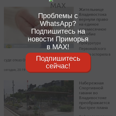
Жительнице
Владивостока
Проблемы с
вернули право
WhatsApp?
на единое
ежемесячное
Подпишитесь на
пособие
новости Приморья
Прокуратура
в MAX!
Первомайского
района оспорила в
Подпишитесь
суде отказ Отделения Соцфонда по Приморью
сейчас!
сегодня, 20:19
Набережная
Спортивной
гавани во
Владивостоке
преображается
быстрее плана