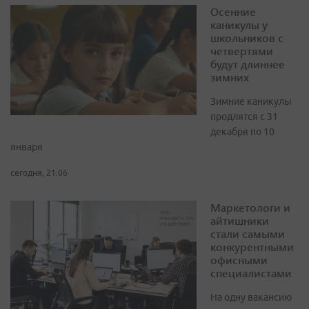
Осенние
каникулы у
школьников с
четвертями
будут длиннее
зимних
Зимние каникулы
продлятся с 31
декабря по 10
января
сегодня, 21:06
Маркетологи и
айтишники
стали самыми
конкурентными
офисными
специалистами
На одну вакансию