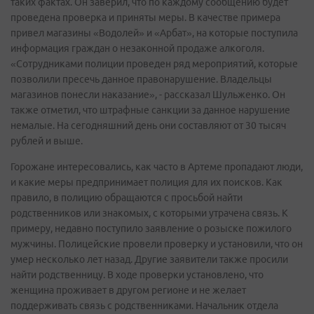
таких фактах. Он заверил, что по каждому сообщению будет
проведена проверка и приняты меры. В качестве примера
привел магазины «Водолей» и «Арбат», на которые поступила
информация граждан о незаконной продаже алкоголя.
«Сотрудниками полиции проведен ряд мероприятий, которые
позволили пресечь данное правонарушение. Владельцы
магазинов понесли наказание», - рассказал Шульженко. Он
также отметил, что штрафные санкции за данное нарушение
немалые. На сегодняшний день они составляют от 30 тысяч
рублей и выше.
Горожане интересовались, как часто в Артеме пропадают люди,
и какие меры предпринимает полиция для их поисков. Как
правило, в полицию обращаются с просьбой найти
родственников или знакомых, с которыми утрачена связь. К
примеру, недавно поступило заявление о розыске пожилого
мужчины. Полицейские провели проверку и установили, что он
умер несколько лет назад. Другие заявители также просили
найти родственницу. В ходе проверки установлено, что
женщина проживает в другом регионе и не желает
поддерживать связь с родственниками. Начальник отдела