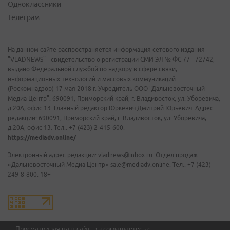
Одноклассники
Телеграм
На данном сайте распространяется информация сетевого издания
"VLADNEWS" - свидетельство о регистрации СМИ ЭЛ № ФС 77 - 72742,
выдано Федеральной службой по надзору в сфере связи,
информационных технологий и массовых коммуникаций
(Роскомнадзор) 17 мая 2018 г. Учредитель ООО "Дальневосточный
Медиа Центр". 690091, Приморский край, г. Владивосток, ул. Уборевича,
д.20А, офис 13. Главный редактор Юркевич Дмитрий Юрьевич. Адрес
редакции: 690091, Приморский край, г. Владивосток, ул. Уборевича,
д.20А, офис 13. Тел.: +7 (423) 2-415-600.
https://mediadv.online/
Электронный адрес редакции: vladnews@inbox.ru. Отдел продаж
«Дальневосточный Медиа Центр» sale@mediadv.online. Тел.: +7 (423)
249-8-800. 18+
Просматривая наш сайт, вы соглашаетесь с