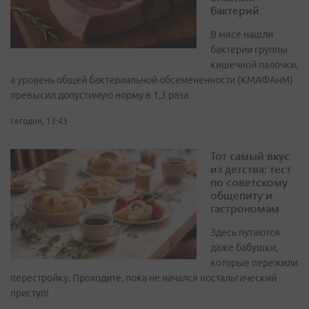
бактерий
В мясе нашли
бактерии группы
кишечной палочки,
а уровень общей бактериальной обсемененности (КМАФАнМ)
превысил допустимую норму в 1,3 раза
сегодня, 13:43
Тот самый вкус
из детства: тест
по советскому
общепиту и
гастрономам
Здесь путаются
даже бабушки,
которые пережили
перестройку. Проходите, пока не начался ностальгический
приступ!