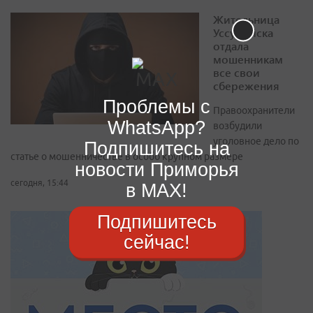
Жительница
Уссурийска
отдала
мошенникам
все свои
сбережения
Проблемы с
Правоохранители
WhatsApp?
возбудили
уголовное дело по
Подпишитесь на
статье о мошенничестве в особо крупном размере
новости Приморья
сегодня, 15:44
в MAX!
Подпишитесь
сейчас!