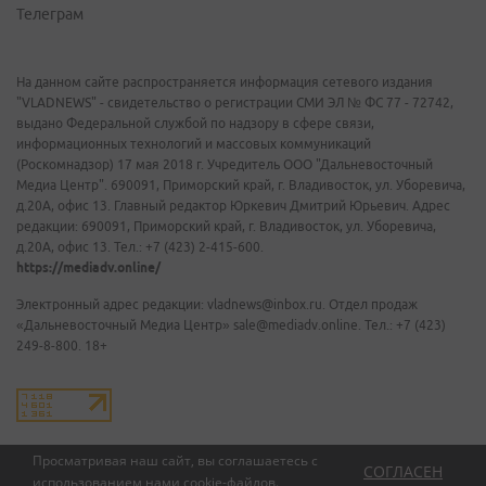
Телеграм
На данном сайте распространяется информация сетевого издания
"VLADNEWS" - свидетельство о регистрации СМИ ЭЛ № ФС 77 - 72742,
выдано Федеральной службой по надзору в сфере связи,
информационных технологий и массовых коммуникаций
(Роскомнадзор) 17 мая 2018 г. Учредитель ООО "Дальневосточный
Медиа Центр". 690091, Приморский край, г. Владивосток, ул. Уборевича,
д.20А, офис 13. Главный редактор Юркевич Дмитрий Юрьевич. Адрес
редакции: 690091, Приморский край, г. Владивосток, ул. Уборевича,
д.20А, офис 13. Тел.: +7 (423) 2-415-600.
https://mediadv.online/
Электронный адрес редакции: vladnews@inbox.ru. Отдел продаж
«Дальневосточный Медиа Центр» sale@mediadv.online. Тел.: +7 (423)
249-8-800. 18+
Просматривая наш сайт, вы соглашаетесь с
СОГЛАСЕН
использованием нами
cookie-файлов
.