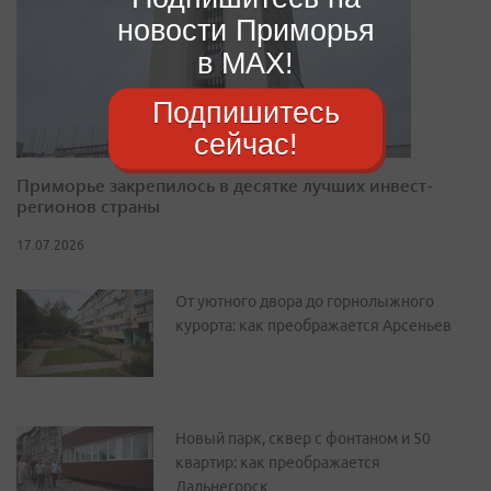
новости Приморья
в MAX!
Подпишитесь
сейчас!
Приморье закрепилось в десятке лучших инвест-
регионов страны
17.07.2026
От уютного двора до горнолыжного
курорта: как преображается Арсеньев
Новый парк, сквер с фонтаном и 50
квартир: как преображается
Дальнегорск