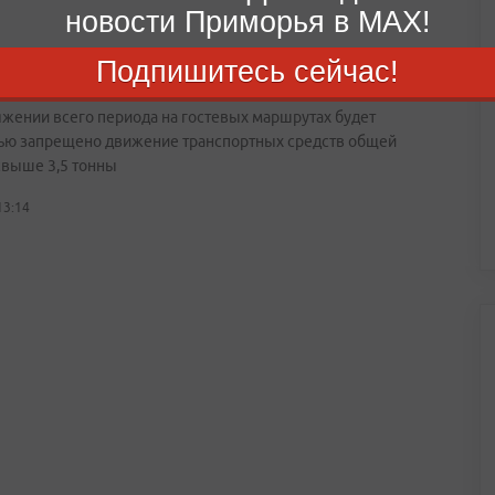
новости Приморья в MAX!
орье ввели график ограничений для грузового
Подпишитесь сейчас!
орта на время ВЭФ
яжении всего периода на гостевых маршрутах будет
ью запрещено движение транспортных средств общей
свыше 3,5 тонны
13:14