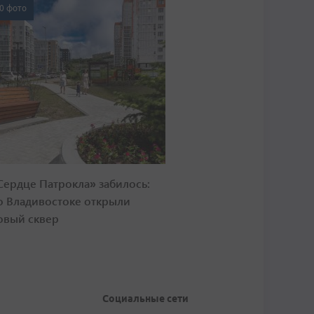
0 фото
Сердце Патрокла» забилось:
о Владивостоке открыли
овый сквер
Социальные сети