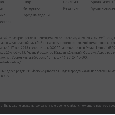
во
Спорт
Реклама
Архив газеты 
ка
Интервью
Редакция
Архив новост
ика
Город на ладони
ествия
м сайте распространяется информация сетевого издания "VLADNEWS" - свиде
ыдано Федеральной службой по надзору в сфере связи, информационных те
адзор) 17 мая 2018 г. Учредитель ООО "Дальневосточный Медиа Центр". 69009
а, д.20А, офис 13. Главный редактор Юркевич Дмитрий Юрьевич. Адрес редакц
ок, ул. Уборевича, д.20А, офис 13. Тел.: +7 (423) 2-415-600.
ediadv.online/
ный адрес редакции: vladnews@inbox.ru. Отдел продаж «Дальневосточный Мед
-8-800. 18+
а. Вы можете увидеть, сохраненные cookie-файлы с помощью настроек coo