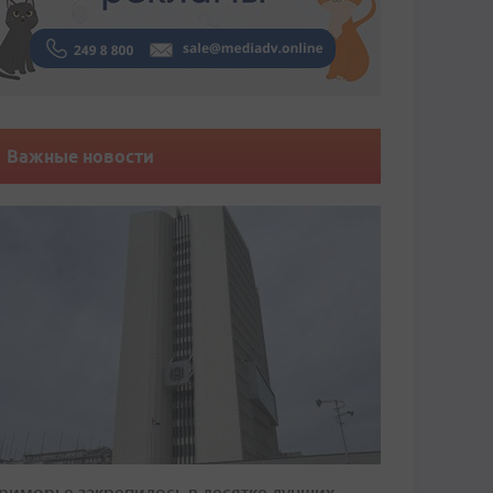
Важные новости
риморье закрепилось в десятке лучших