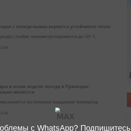
орье с понедельника вернется устойчивое тепло
уходят, столбик термометра поднимется до +29 °С
13:09
ары и ясная неделя: погода в Приморье
ально меняется
ника начнётся постепенное повышение температур
12:34
облемы с WhatsApp? Подпишитесь