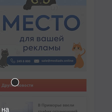
Другие новости
В Приморье ввели
 на
график ограничений