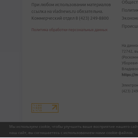
Общест
При любом использовании материалов
Полити
ссылка на vladnews.ru обязательна.
Коммерческий отдел 8 (423) 249-8800
Эконом
Происш
Политика обработки персональных данных
На данно
72742, в
(Роскомн
Уборевич
Владивост
https://m
Электрон
(423) 249
Мы используем cookie, чтобы улучшить ваше восприятие нашего сайт
наш сайт, вы соглашаетесь с использованием нами
cookie-файлов
.