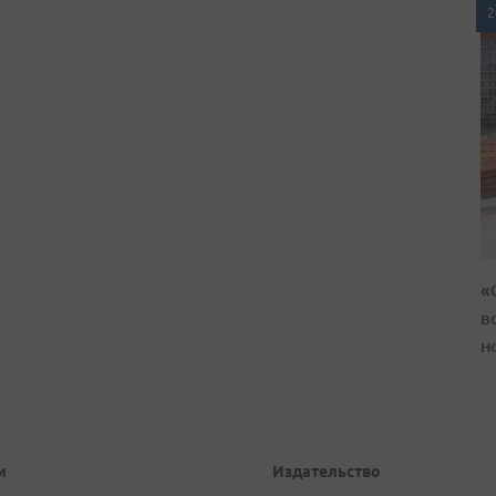
2
«
в
н
и
Издательство