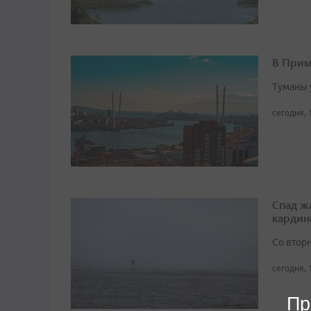
В Прим
Туманы 
сегодня, 
Спад ж
кардин
Со втор
сегодня, 
Пр