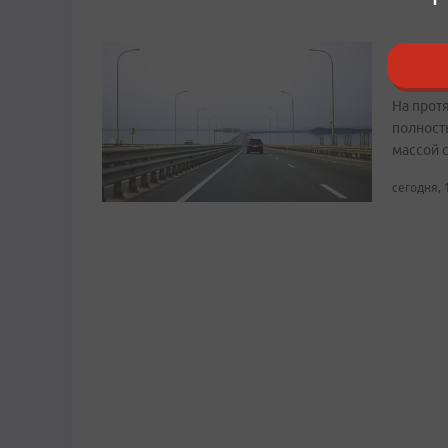
В Прим
трансп
На прот
полност
массой 
сегодня, 