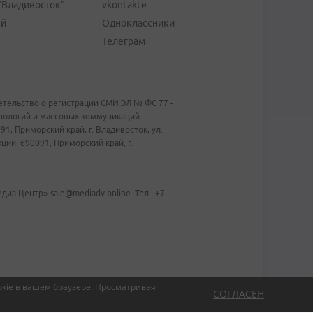
"Владивосток"
vkontakte
ей
Одноклассники
Телеграм
тельство о регистрации СМИ ЭЛ № ФС 77 -
хнологий и массовых коммуникаций
1, Приморский край, г. Владивосток, ул.
ии: 690091, Приморский край, г.
иа Центр» sale@mediadv.online. Тел.: +7
kie в вашем браузере.
Просматривая
СОГЛАСЕН