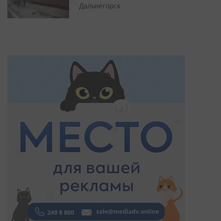
Дальнегорск