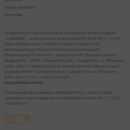
Одноклассники
Телеграм
На данном сайте распространяется информация сетевого издания
"VLADNEWS" - свидетельство о регистрации СМИ ЭЛ № ФС 77 - 72742,
выдано Федеральной службой по надзору в сфере связи,
информационных технологий и массовых коммуникаций
(Роскомнадзор) 17 мая 2018 г. Учредитель ООО "Дальневосточный
Медиа Центр". 690091, Приморский край, г. Владивосток, ул. Уборевича,
д.20А, офис 13. Главный редактор Юркевич Дмитрий Юрьевич. Адрес
редакции: 690091, Приморский край, г. Владивосток, ул. Уборевича,
д.20А, офис 13. Тел.: +7 (423) 2-415-600.
https://mediadv.online/
Электронный адрес редакции: vladnews@inbox.ru. Отдел продаж
«Дальневосточный Медиа Центр» sale@mediadv.online. Тел.: +7 (423)
249-8-800. 18+