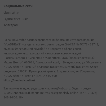
Социальные сети
vkontakte
Одноклассники
Телеграм
На данном сайте распространяется информация сетевого издания
"VLADNEWS" - свидетельство о регистрации СМИ ЭЛ № ФС 77 - 72742,
выдано Федеральной службой по надзору в сфере связи,
информационных технологий и массовых коммуникаций
(Роскомнадзор) 17 мая 2018 г. Учредитель ООО "Дальневосточный
Медиа Центр". 690091, Приморский край, г. Владивосток, ул. Уборевича,
д.20А, офис 13. Главный редактор Юркевич Дмитрий Юрьевич. Адрес
редакции: 690091, Приморский край, г. Владивосток, ул. Уборевича,
д.20А, офис 13. Тел.: +7 (423) 2-415-600.
https://mediadv.online/
Электронный адрес редакции: vladnews@inbox.ru. Отдел продаж
«Дальневосточный Медиа Центр» sale@mediadv.online. Тел.: +7 (423)
249-8-800. 18+