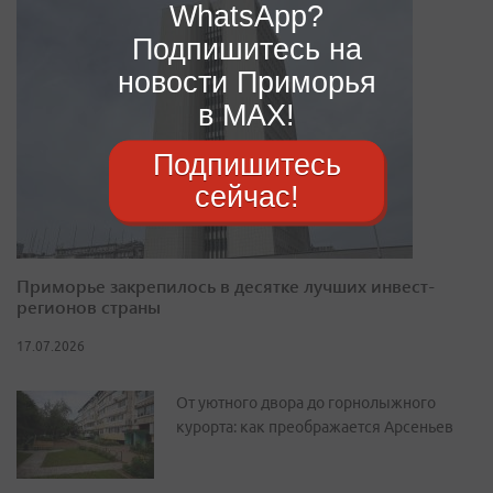
WhatsApp?
Подпишитесь на
новости Приморья
в MAX!
Подпишитесь
сейчас!
Приморье закрепилось в десятке лучших инвест-
регионов страны
17.07.2026
От уютного двора до горнолыжного
курорта: как преображается Арсеньев