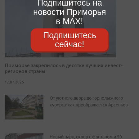
Подпишитесь на
новости Приморья
в MAX!
Подпишитесь
сейчас!
Приморье закрепилось в десятке лучших инвест-
регионов страны
17.07.2026
От уютного двора до горнолыжного
курорта: как преображается Арсеньев
Новый парк, сквер с фонтаном и 50