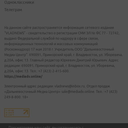
Одноклассники
Телеграм
На данном сайте распространяется информация сетевого издания
"VLADNEWS" - свидетельство о регистрации СМИ ЭЛ № ФС 77 - 72742,
выдано Федеральной службой по надзору в сфере связи,
информационных технологий и массовых коммуникаций
(Роскомнадзор) 17 мая 2018 г. Учредитель ООО "Дальневосточный
Медиа Центр". 690091, Приморский край, г. Владивосток, ул. Уборевича,
д.20А, офис 13. Главный редактор Юркевич Дмитрий Юрьевич. Адрес
редакции: 690091, Приморский край, г. Владивосток, ул. Уборевича,
д.20А, офис 13. Тел.: +7 (423) 2-415-600.
https://mediadv.online/
Электронный адрес редакции: vladnews@inbox.ru. Отдел продаж
«Дальневосточный Медиа Центр» sale@mediadv.online. Тел.: +7 (423)
249-8-800. 18+
Просматривая наш сайт, вы соглашаетесь с