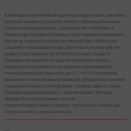
В Приморье неустойчивый характер погоды вызван циклоном,
который смещается вдоль восточного побережья Японских
островов на северо-восток, сообщили РИА «Vladnews» в
Примпогоде. Сегодня в Приморье существенных изменений в
погоде не ожидается, в крае местами пройдет слабый снег,
сохранится прохладная погода. Днем в воскресенье циклон
выйдет в центральную часть Охотского моря. Осадки в
Приморье прекратятся. В средней тропосфере северо-
западные потоки сменятся на западные, и фон дневных
температур воздуха повысится до +7…+14 °С. Потепление,
начавшееся в воскресенье в Приморье, продолжится в начале
следующей недели. В понедельник, 7 апреля, один из самых
больших праздников весны — Благовещение! Этот день
обещает быть по-весеннему теплым.
Новости Владивостока в Telegram - постоянно в течение дня.
Подписывайтесь одним нажатием!