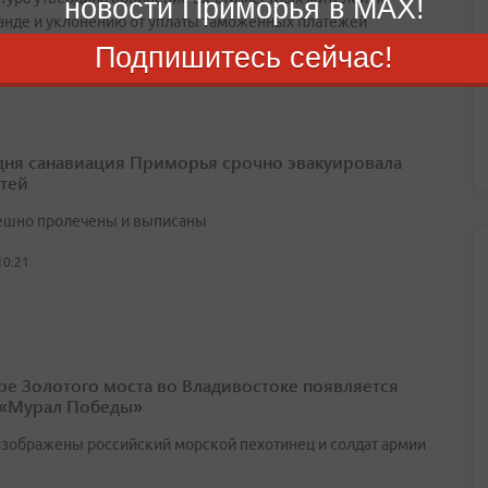
новости Приморья в MAX!
анде и уклонению от уплаты таможенных платежей
Подпишитесь сейчас!
10:44
 дня санавиация Приморья срочно эвакуировала
етей
ешно пролечены и выписаны
10:21
ре Золотого моста во Владивостоке появляется
 «Мурал Победы»
изображены российский морской пехотинец и солдат армии