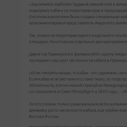
«Закончился наиболее трудный зимний этап в жизни
подкормку кабана на территории края в прошедший
Охотпользователями была создана специальная ин
прокомментировал представитель Амурского фили
Так, только на территории одного модельного хоз
площадок. На которыхв отдельные дни одновремен
Директор Приморского филиала АНО «Центр Амурск
последние годы рост численности кабана в Примор
«Если говорить проще, то кабан - это «дрожжи», на 
Если кабан исчезнет или его станет мало, то тогда
обязательств, взятых нашей страной на Междунаро
состоявшемся в Санкт-Петербурге в 2010 году», - об
По его словам, только рациональным использовани
динамику роста численности кабана, как крайне важ
Востока России.