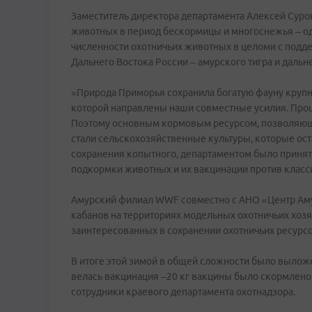
Заместитель директора департамента Алексей Суро
животных в период бескормицы и многоснежья – одн
численности охотничьих животных в целоми с под
Дальнего Востока России – амурского тигра и дальн
«Природа Приморья сохранила богатую фауну круп
которой направлены наши совместные усилия. Про
Поэтому основным кормовым ресурсом, позволяющи
стали сельскохозяйственные культуры, которые ост
сохранения копытного, департаментом было принят
подкормки животных и их вакцинации против класси
Амурский филиал WWF совместно с АНО «Центр Аму
кабанов на территориях модельных охотничьих хозя
заинтересованных в сохранении охотничьих ресурсо
В итоге этой зимой в общей сложности было вылож
велась вакцинация –20 кг вакцины было скормлен
сотрудники краевого департамента охотнадзора.