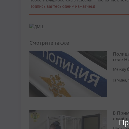
Новости Владивостока в Telegram - постоянно в тече
Подписывайтесь одним нажатием!
Смотрите также
Полици
селе Н
Между б
сегодня, 
В Прим
ежей н
Пр
Прокура