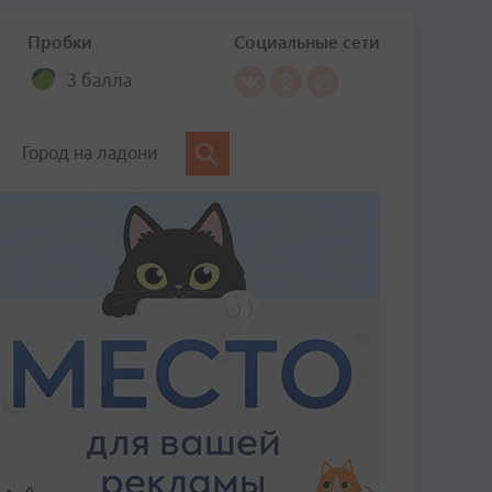
Пробки
Социальные сети
3 балла
Город на ладони