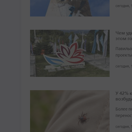
сегодня, 
Чем уд
этом г
Павильо
проекты
сегодня, 
У 42% 
возбуд
Более п
перенос
сегодня, 