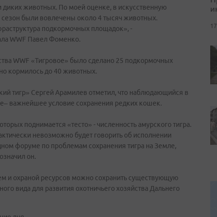
 диких животных. По моей оценке, в искусственную
и
 сезон были вовлечены около 4 тысяч животных.
17
фраструктура подкормочных площадок», -
ала WWF Павел Фоменко.
яйства WWF «Тигровое» было сделано 25 подкормочных
но кормилось до 40 животных.
ий тигр» Сергей Арамилев отметил, что наблюдающийся в
ье– важнейшее условие сохранения редких кошек.
которых поднимается «тесто» - численность амурского тигра.
 практически невозможно будет говорить об исполнении
дном форуме по проблемам сохранения тигра на Земле,
означил он.
ем и охраной ресурсов можно сохранить существующую
ного вида для развития охотничьего хозяйства Дальнего