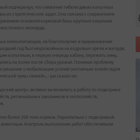
вый подчеркнул, что снижение гибели диких копытных
а из стратегических задач. Она связана с сохранением
держанием основной кормовой базы крупных кошачьих
евосточного леопарда.
ных млекопитающих, на благополучие и приумножение
шедший год был неурожайным на кедровые орехи и желуди.
м копытным, в первую очередь кабану, пережить зиму,
ались на полях после сбора урожая. Понимая проблему
о решение о мобилизации усилий охотничьих хозяйствдля
ческой чумы свиней», - рассказал он.
рский центр» активно включились в работу по подкормке
йств, региональных заказников и охотхозяйств,
в.
ено более 200 тонн кормов. Параллельно с подкормкой
о животным. Контроль выполнения работ обеспечивали
П