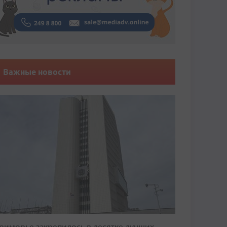
Важные новости
риморье закрепилось в десятке лучших