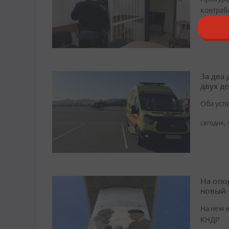
контраб
сегодня, 
За два
двух д
Оба усп
сегодня, 
На опо
новый
На нем 
КНДР