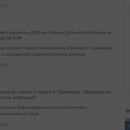
11:12
ивят регионы ДФО на «Улице Дальнего Востока» в
оду на ВЭФ
ны сделают ставку на иммерсивные форматы, социальные
 и сценарии повседневной жизни в регионах
11:22
клещей, снятых с людей в Приморье, обнаружены
ители инфекций
оловины инфицированных клещей оказались
Ф
чиками риккетсиоза
10:28
2