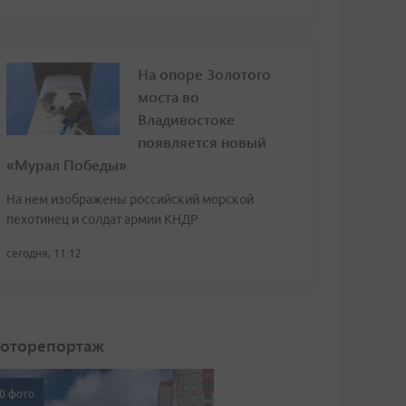
На опоре Золотого
моста во
Владивостоке
появляется новый
«Мурал Победы»
На нем изображены российский морской
пехотинец и солдат армии КНДР
сегодня, 11:12
оторепортаж
0 фото