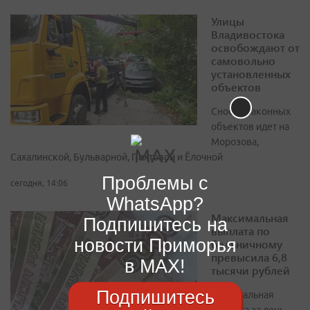
Улицы
Владивостока
освобождают от
самовольно
установленных
объектов
Снос незаконных
объектов идет на
Морозова,
Сахалинской, Бульварной, Пихтовой и Ёлочной
Проблемы с
сегодня, 14:06
WhatsApp?
Максимальная
Подпишитесь на
выплата по
новости Приморья
больничному
превысила 6,8
в MAX!
тысячи рублей
Подпишитесь
Минимальная