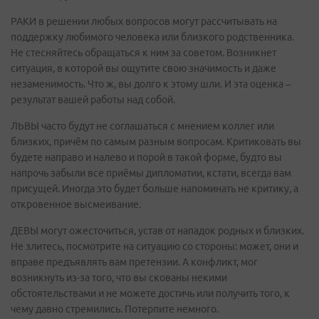
РАКИ в решении любых вопросов могут рассчитывать на
поддержку любимого человека или близкого родственника.
Не стесняйтесь обращаться к ним за советом. Возникнет
ситуация, в которой вы ощутите свою значимость и даже
незаменимость. Что ж, вы долго к этому шли. И эта оценка –
результат вашей работы над собой.
ЛЬВЫ часто будут не соглашаться с мнением коллег или
близких, причём по самым разным вопросам. Критиковать вы
будете направо и налево и порой в такой форме, будто вы
напрочь забыли все приёмы дипломатии, кстати, всегда вам
присущей. Иногда это будет больше напоминать не критику, а
откровенное высмеивание.
ДЕВЫ могут ожесточиться, устав от нападок родных и близких.
Не злитесь, посмотрите на ситуацию со стороны: может, они и
вправе предъявлять вам претензии. А конфликт, мог
возникнуть из-за того, что вы скованы некими
обстоятельствами и не можете достичь или получить того, к
чему давно стремились. Потерпите немного.