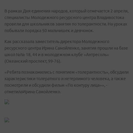
В рамках Дня единения народов, который отмечается 2 апреля,
специалисты Молодежного ресурсного центра Владивостока
провели для школьников занятия по толерантности. На уроках
побывали порядка 50 мальчишек и девчонок.
Как рассказала заместитель директора Молодежного
ресурсного центра Ирина Самойленко, занятия прошли на базе
школ №№ 18, 44 и в молодежном клубе «Антресоль»
(Океанский проспект, 99-76).
«Ребята познакомились с понятием «толерантность», обсудили
характеристики толератного и нетерпимого человека, а также
посмотрели и обсудили фильм «По контуру лица»», -
отметилаИрина Самойленко.