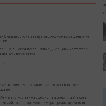
и
17
ах Владивостока введут свободное посещение на
 ВЭФ
венные линейки, посвящённые Дню знаний, состоятся 1
я для всех школьников
18:26
ия с топливом в Приморье: запасы в норме,
жа нет
збежать искусственного дефицита и спекуляций, в крае
ают действовать временные меры предосторожности