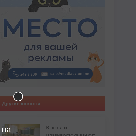
Другие новости
В школах
 на
Владивостока введут