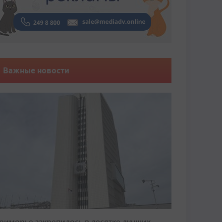
Важные новости
риморье закрепилось в десятке лучших