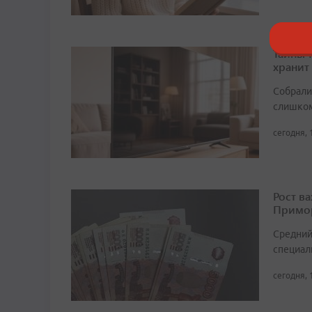
Тайны 
хранит
Собрали 
слишком
сегодня, 
Рост в
Примор
Средний
специали
сегодня, 