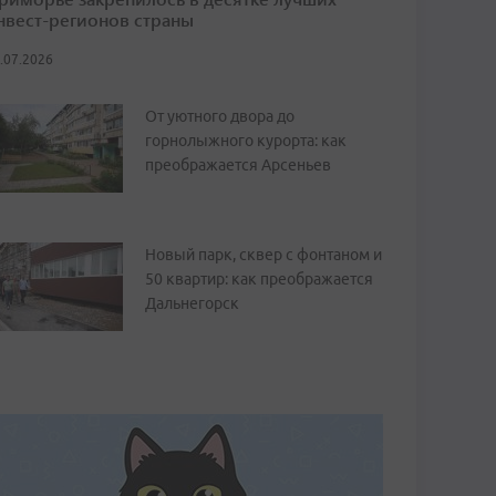
нвест-регионов страны
.07.2026
От уютного двора до
горнолыжного курорта: как
преображается Арсеньев
Новый парк, сквер с фонтаном и
50 квартир: как преображается
Дальнегорск