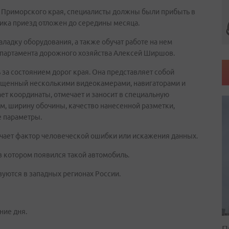
 Приморского края, специалисты должны были прибыть в
афика приезд отложен до середины месяца.
адку оборудования, а также обучат работе на нем
департамента дорожного хозяйства Алексей Ширшов.
за состоянием дорог края. Она представляет собой
нащенный несколькими видеокамерами, навигаторами и
т координаты, отмечает и заносит в специальную
м, ширину обочины, качество нанесенной разметки,
е параметры.
чает фактор человеческой ошибки или искажения данных.
в котором появился такой автомобиль.
уются в западных регионах России.
ние дня.
П