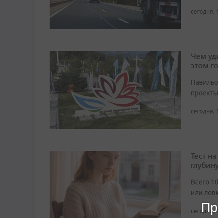
сегодня, 
Чем уд
этом г
Павильо
проекты
сегодня, 
Тест н
глубин
Всего 1
или лов
Пр
сегодня, 