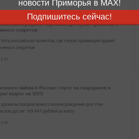
новости Приморья в MAX!
Подпишитесь сейчас!
таежных городков: сериалы, где глухая провинция
 много секретов
пять российских проектов, где глухая провинция хранит
 много секретов
12:31
ахтового найма в России: спрос на сварщиков в
ье вырос на 120%
 уровень предлагаемого вознаграждения для этих
стов достиг 189 847 рублей за вахту
12:37