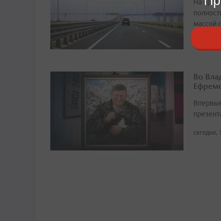
Пр
На прот
полност
массой 
сегодня, 
Во Вла
Ефремо
Впервые
презент
сегодня, 