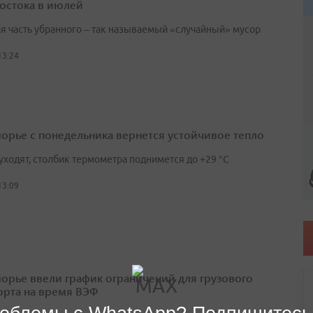
остока в июлей
я часть убранного – так называемый «случайный» мусор
13:24
орье с понедельника вернется устойчивое тепло
уходят, столбик термометра поднимется до +29 °С
13:09
орье ввели график ограничений для грузового
орта на время ВЭФ