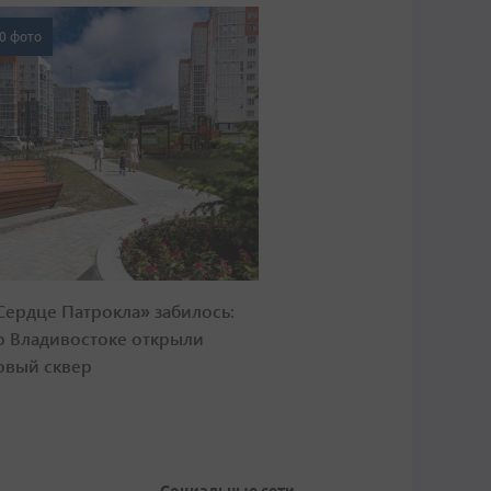
0 фото
Сердце Патрокла» забилось:
о Владивостоке открыли
овый сквер