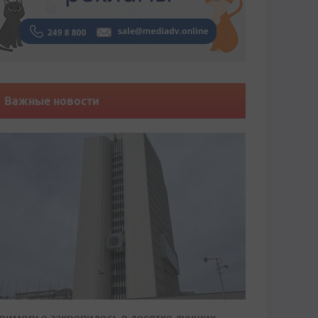
Важные новости
риморье закрепилось в десятке лучших