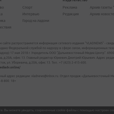
и
Издательство
во
Спорт
Реклама
Архив газеты 
ка
Интервью
Редакция
Архив новост
ика
Город на ладони
ествия
м сайте распространяется информация сетевого издания "VLADNEWS" - свиде
ыдано Федеральной службой по надзору в сфере связи, информационных те
адзор) 17 мая 2018 г. Учредитель ООО "Дальневосточный Медиа Центр". 69009
а, д.20А, офис 13. Главный редактор Юркевич Дмитрий Юрьевич. Адрес редакц
ок, ул. Уборевича, д.20А, офис 13. Тел.: +7 (423) 2-415-600.
ediadv.online/
ный адрес редакции: vladnews@inbox.ru. Отдел продаж «Дальневосточный Мед
-8-800. 18+
а. Вы можете увидеть, сохраненные cookie-файлы с помощью настроек coo