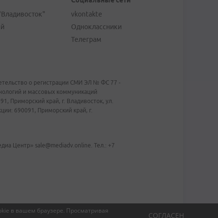
Социальные сети
"Владивосток"
vkontakte
ей
Одноклассники
Телеграм
тельство о регистрации СМИ ЭЛ № ФС 77 -
хнологий и массовых коммуникаций
1, Приморский край, г. Владивосток, ул.
ии: 690091, Приморский край, г.
иа Центр» sale@mediadv.online. Тел.: +7
kie в вашем браузере.
Просматривая
СОГЛАСЕН