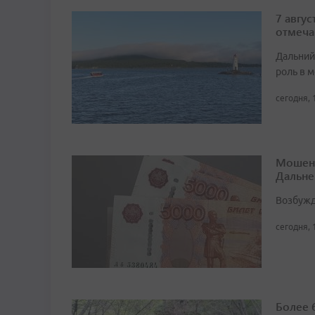
7 авгу
отмеча
Дальний
роль в м
сегодня, 
Мошенн
Дальне
Возбужд
сегодня, 
Более 