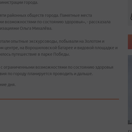
инистрации города.
пяти районных обществ города. Памятные места
ми возможностями по состоянию здоровья», - рассказала
низациями Ольга Михалёва.
отали опытные экскурсоводы, побывали на Золотом и
ом центре, на Ворошиловской батарее и видовой площадке и
илось путешествие в парке Победы.
й с ограниченными возможностями по состоянию здоровья
ия по городу планируется проводить и дальше.
ние дня.
П