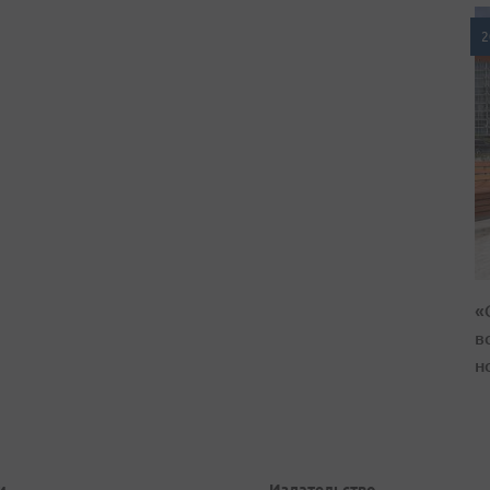
2
«
в
н