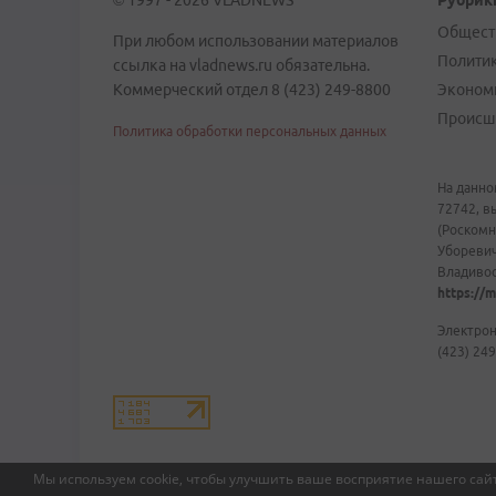
© 1997 - 2026 VLADNEWS
Рубрик
Общест
При любом использовании материалов
Полити
ссылка на vladnews.ru обязательна.
Коммерческий отдел 8 (423) 249-8800
Эконом
Происш
Политика обработки персональных данных
На данно
72742, в
(Роскомн
Уборевич
Владивост
https://m
Электрон
(423) 249
Мы используем cookie, чтобы улучшить ваше восприятие нашего сайт