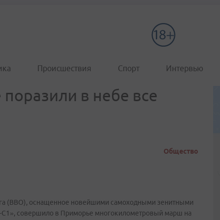
ика
Происшествия
Спорт
Интервью
 поразили в небе все
Общество
уга (ВВО), оснащенное новейшими самоходными зенитными
-С1», совершило в Приморье многокилометровый марш на