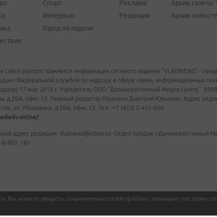
во
Спорт
Реклама
Архив газеты 
ка
Интервью
Редакция
Архив новост
ика
Город на ладони
ествия
м сайте распространяется информация сетевого издания "VLADNEWS" - свиде
ыдано Федеральной службой по надзору в сфере связи, информационных те
адзор) 17 мая 2018 г. Учредитель ООО "Дальневосточный Медиа Центр". 69009
а, д.20А, офис 13. Главный редактор Юркевич Дмитрий Юрьевич. Адрес редакц
ок, ул. Уборевича, д.20А, офис 13. Тел.: +7 (423) 2-415-600.
ediadv.online/
ный адрес редакции: vladnews@inbox.ru. Отдел продаж «Дальневосточный Мед
-8-800. 18+
а. Вы можете увидеть, сохраненные cookie-файлы с помощью настроек coo