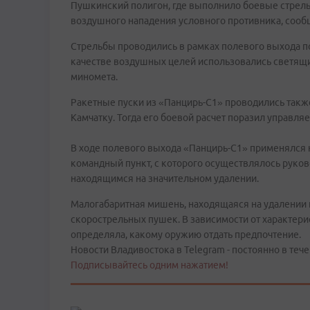
Пушкинский полигон, где выполнило боевые стре
воздушного нападения условного противника, сооб
Стрельбы проводились в рамках полевого выхода 
качестве воздушных целей использовались светящ
миномета.
Ракетные пуски из «Панцирь-С1» проводились такж
Камчатку. Тогда его боевой расчет поразил управл
В ходе полевого выхода «Панцирь-С1» применялся н
командный пункт, с которого осуществлялось руко
находящимся на значительном удалении.
Малогабаритная мишень, находящаяся на удалении 
скорострельных пушек. В зависимости от характер
определяла, какому оружию отдать предпочтение.
Новости Владивостока в Telegram - постоянно в тече
Подписывайтесь одним нажатием!