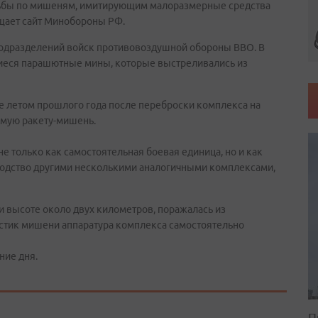
льбы по мишеням, имитирующим малоразмерные средства
щает сайт Минобороны РФ.
подразделений войск противовоздушной обороны ВВО. В
иеся парашютные мины, которые выстреливались из
е летом прошлого года после переброски комплекса на
яемую ракету-мишень.
е только как самостоятельная боевая единица, но и как
водство другими несколькими аналогичными комплексами,
и высоте около двух километров, поражалась из
истик мишени аппаратура комплекса самостоятельно
ние дня.
П