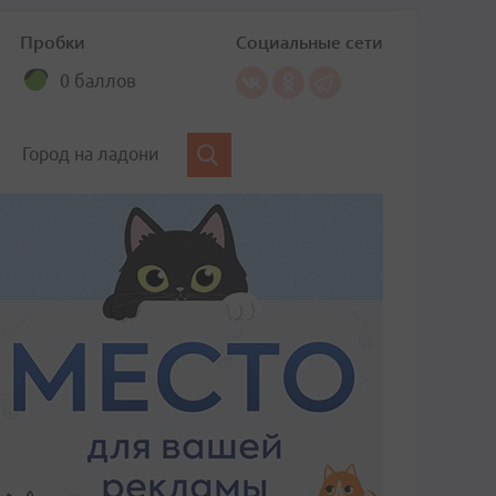
Пробки
Социальные сети
0 баллов
Город на ладони