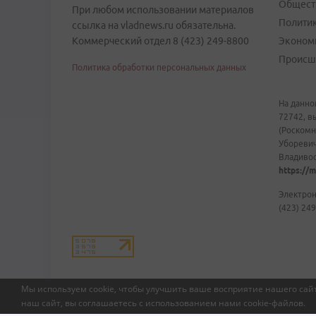
Общест
При любом использовании материалов
Полити
ссылка на vladnews.ru обязательна.
Коммерческий отдел 8 (423) 249-8800
Эконом
Происш
Политика обработки персональных данных
На данно
72742, в
(Роскомн
Уборевич
Владивост
https://m
Электрон
(423) 249
Мы используем cookie, чтобы улучшить ваше восприятие нашего сайт
наш сайт, вы соглашаетесь с использованием нами
cookie-файлов
.