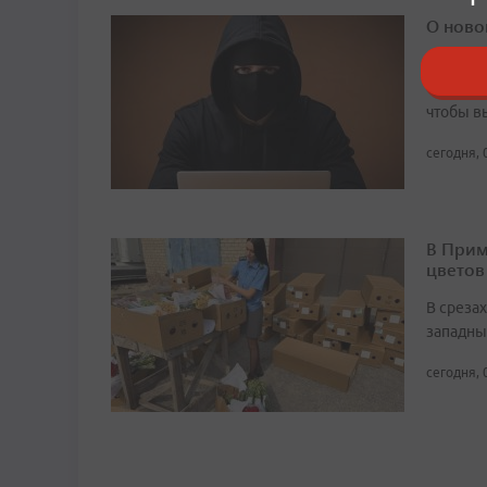
О ново
Злоумыш
«службу
чтобы в
сегодня, 
В Прим
цветов
В среза
западны
сегодня, 