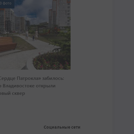
0 фото
Сердце Патрокла» забилось:
о Владивостоке открыли
овый сквер
Социальные сети