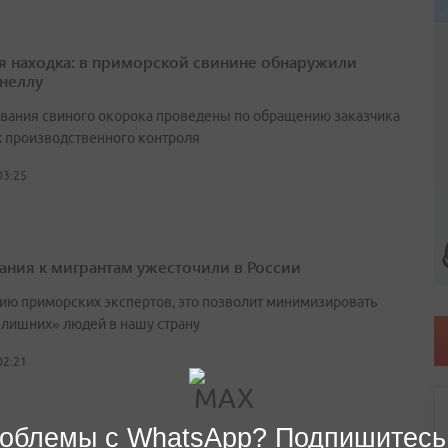
я находка: в приморской свинине обнаружили
неллу
вания свиного окорока проведены по обращению заказчика
х производственного контроля
03:25
ания к мигрантам ужесточили в России
ию приморских экспертов, это позволит минимизировать
«лишних» людей в нашу страну
02:21
облемы с WhatsApp? Подпишитесь