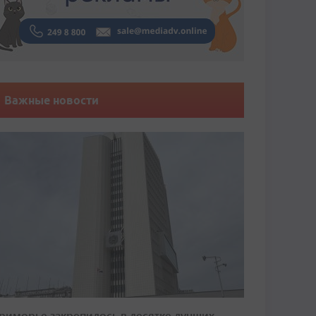
Важные новости
риморье закрепилось в десятке лучших