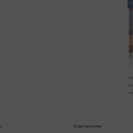
2
«
в
н
и
Издательство