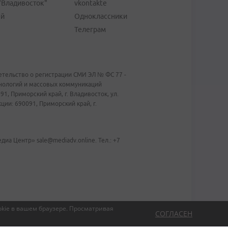
"Владивосток"
vkontakte
ей
Одноклассники
Телеграм
тельство о регистрации СМИ ЭЛ № ФС 77 -
хнологий и массовых коммуникаций
1, Приморский край, г. Владивосток, ул.
ии: 690091, Приморский край, г.
иа Центр» sale@mediadv.online. Тел.: +7
kie в вашем браузере.
Просматривая
СОГЛАСЕН