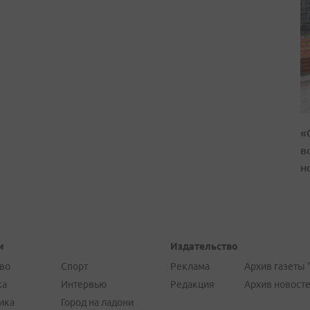
«
в
н
и
Издательство
во
Спорт
Реклама
Архив газеты 
ка
Интервью
Редакция
Архив новост
ика
Город на ладони