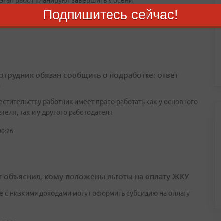
этап работ планируют завершить к осени
Подпишитесь сейчас!
августа 2026
сотрудник обязан сообщить о подработке: ответ
а
естительству работник имеет право работать как у основного
теля, так и у другого работодателя
00:26
т объяснил, кому положены льготы на оплату ЖКУ
е с низкими доходами могут оформить субсидию на оплату