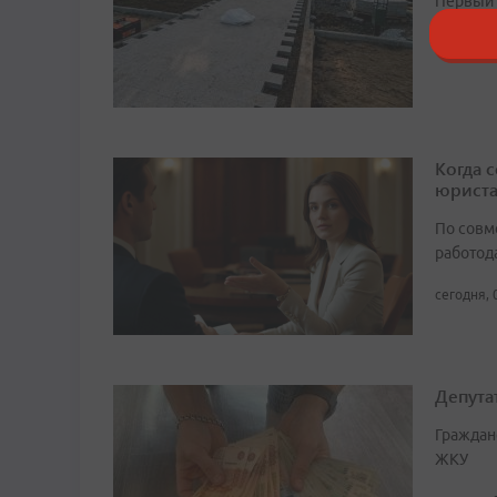
Первый 
21:32, 7 
Когда 
юрист
По совм
работода
сегодня, 
Депута
Граждан
ЖКУ