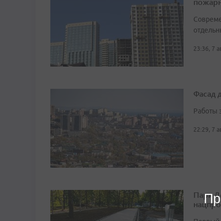
пожарн
Совреме
отдельн
23:36, 7 
Фасад 
Работы 
22:29, 7 
Парк Д
Пр
нацпро