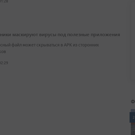
01:28
ики маскируют вирусы под полезные приложения
сный файл может скрываться в APK из сторонних
ков
02:29
Ф
2