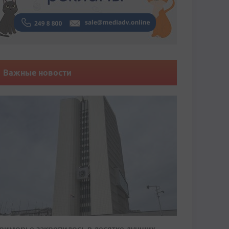
Важные новости
риморье закрепилось в десятке лучших