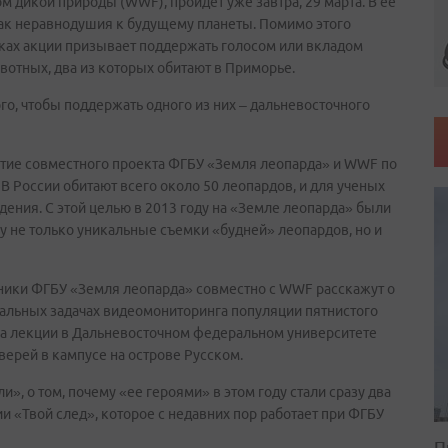
 дикой природы (WWF), пройдет уже завтра, 29 марта. В ее
нак неравнодушия к будущему планеты. Помимо этого
мках акции призывает поддержать голосом или вкладом
ивотных, два из которых обитают в Приморье.
того, чтобы поддержать одного из них – дальневосточного
звитие совместного проекта ФГБУ «Земля леопарда» и WWF по
 России обитают всего около 50 леопардов, и для ученых
дения. С этой целью в 2013 году на «Земле леопарда» были
 не только уникальные съемки «будней» леопардов, но и
удники ФГБУ «Земля леопарда» совместно с WWF расскажут о
обальных задачах видеомониторинга популяции пятнистого
на лекции в Дальневосточном федеральном университете
верей в кампусе на острове Русском.
», о том, почему «ее героями» в этом году стали сразу два
и «Твой след», которое с недавних пор работает при ФГБУ
П