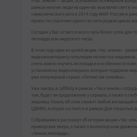
«Час Земли» – акция, основанная Всемирным фондом
рамках многие люди на один час выключат свет в з
символического акта в 2014 году WWF России в ра
проект по спасению одного из пяти редких диких ж
Сегодня у Вас остается всего чуть более суток для 
леопарда или амурского тигра.
В этом году одна из целей акции «Час земли» - ра
видеомониторингу популяции пятнистых хищников. В
очень важно изучить их повадки и особенности пове
установлены видеоловушки, которые подарили миру
уже популярный сериал «Пятнистая семейка».
Уже завтра, в субботу в рамках «Часа земли» сотр
том, будет ли продолжение у сериала, а также о гл
хищника. Узнать об этом сможет любой желающий 
(ДВФУ), которая состоится в рамках Дня открытых д
Собравшимся расскажут об истории акции «Час земли
приморских зверя, а также о волонтерском движени
«Земля леопарда».