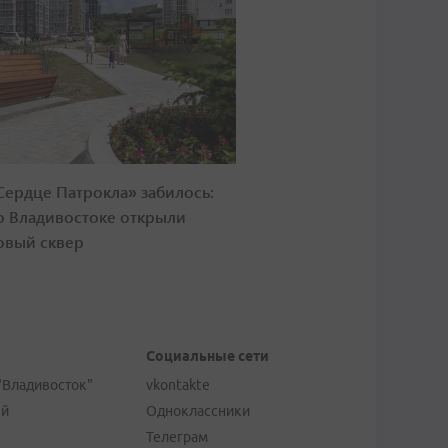
Сердце Патрокла» забилось:
о Владивостоке открыли
овый сквер
Социальные сети
"Владивосток"
vkontakte
ей
Одноклассники
Телеграм