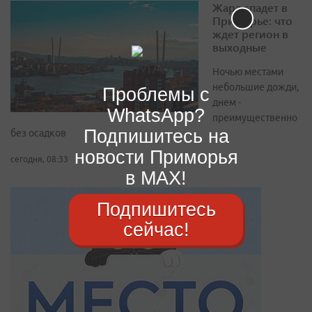
Жара спадет в
Приморье: что
ждет регион в
выходные
Ночью местами
небольшие дожди,
Проблемы с
днем -
WhatsApp?
преимущественно
Подпишитесь на
без осадков
новости Приморья
сегодня, 08:33
в MAX!
Подпишитесь
сейчас!