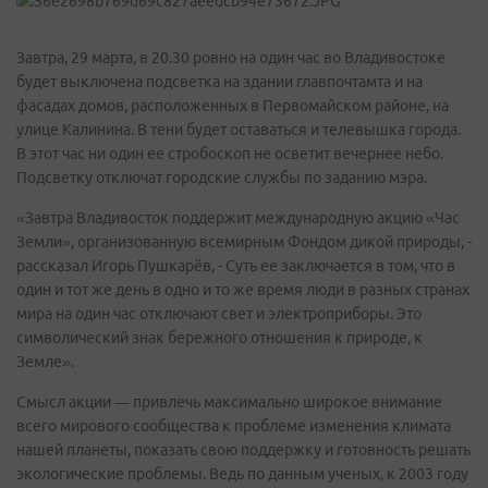
Завтра, 29 марта, в 20.30 ровно на один час во Владивостоке
будет выключена подсветка на здании главпочтамта и на
фасадах домов, расположенных в Первомайском районе, на
улице Калинина. В тени будет оставаться и телевышка города.
В этот час ни один ее стробоскоп не осветит вечернее небо.
Подсветку отключат городские службы по заданию мэра.
«Завтра Владивосток поддержит международную акцию «Час
Земли», организованную всемирным Фондом дикой природы, -
рассказал Игорь Пушкарёв, - Суть ее заключается в том, что в
один и тот же день в одно и то же время люди в разных странах
мира на один час отключают свет и электроприборы. Это
символический знак бережного отношения к природе, к
Земле».
Смысл акции — привлечь максимально широкое внимание
всего мирового сообщества к проблеме изменения климата
нашей планеты, показать свою поддержку и готовность решать
экологические проблемы. Ведь по данным ученых, к 2003 году