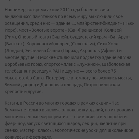
Например, во время акции 2011 года более тысячи
выдающихся памятников по всему миру выключили свое
освещения, среди них — здание «Эмпайр-стейт-билдинг» (Нью-
Йорк), мост «Золотые ворота» (Сан-Франциско), Колизей
(Рим), Оперный театр (Сидней), буддистский храм «Ват-Арун»
(Бангкок), Королевский дворец (Стокгольм), Сити-Холл
(Лондон), Эйфелева башня (Париж), Акрополь (Афины) и
многие другие. В Москве отключили подсветку здание МГУ на
Воробьевых горах, спорткомплекс «Лужники», Шаболовская
телебашня, президиум РАН и другие — всего более 75
объектов. А в Санкт-Петербурге в темноту погрузились мосты,
Зимний дворец и Дворцовая площадь, Петропавловская
крепость и другие.
Кстати, в России во многих городах в рамках акции «Час
Земли» не только выключают подсветку зданий, но и проводят
многочисленные мероприятия — светящиеся велопробеги,
фаер-шоу, запуск светящихся шаров, лекции, чаепитие при
свечах, мастер– классы, экологические уроки для школьников,
конкурсы и фестивали.