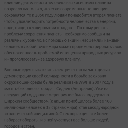
влияние деятельности человека на экосистемы планеты
возросло настолько, что если современные тенденции
сохранятся, то к 2050 году людям понадобится вторая планета,
чтобы удовлетворить потребности человечества в энергии,
воде, пище, складировании отходов… Поэтому решать
проблему сохранения планеты необходимо сообща и на
различных уровнях, а с помощью акции «Час Земли» каждый
человек в любой точке мира может продемонстрировать свою
обеспокоенность проблемой истощения природных ресурсов
и «проголосовать» за здоровую планету.
Впервые идея выключить электричество на час с целью
демонстрации своей солидарности в борьбе за охрану
окружающей среды была реализована WWF в 2007 году в
масштабах одного города – Сиднея (Австралия). Уже на
следующий год данное мероприятие было поддержано
широким сообществом (к акции приобщилось более 100
миллионов человек в 35 странах мира), став международной
экологической инициативой. С тех пор акция все более
набирает обороты, и в ней участвует все больше людей,
городов и стран.