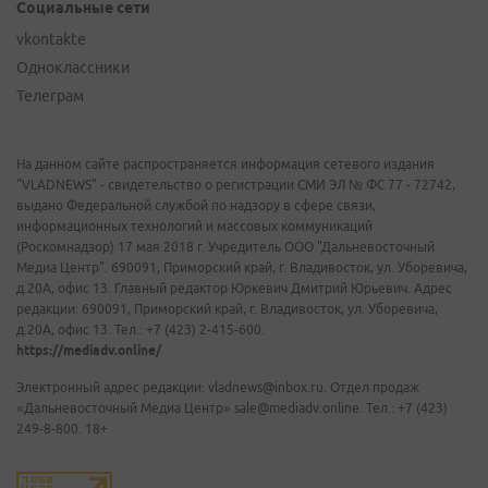
Социальные сети
vkontakte
Одноклассники
Телеграм
На данном сайте распространяется информация сетевого издания
"VLADNEWS" - свидетельство о регистрации СМИ ЭЛ № ФС 77 - 72742,
выдано Федеральной службой по надзору в сфере связи,
информационных технологий и массовых коммуникаций
(Роскомнадзор) 17 мая 2018 г. Учредитель ООО "Дальневосточный
Медиа Центр". 690091, Приморский край, г. Владивосток, ул. Уборевича,
д.20А, офис 13. Главный редактор Юркевич Дмитрий Юрьевич. Адрес
редакции: 690091, Приморский край, г. Владивосток, ул. Уборевича,
д.20А, офис 13. Тел.: +7 (423) 2-415-600.
https://mediadv.online/
Электронный адрес редакции: vladnews@inbox.ru. Отдел продаж
«Дальневосточный Медиа Центр» sale@mediadv.online. Тел.: +7 (423)
249-8-800. 18+