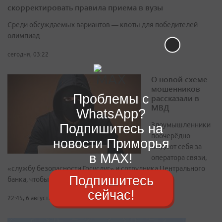
скорректировать правила приема в вузы
Среди обсуждаемых вариантов — квоты для победителей
олимпиад
сегодня, 03:22
О новой схеме
мошенников
Проблемы с
рассказали в
МВД
WhatsApp?
Подпишитесь на
Злоумышленники
поочерёдно
новости Приморья
выдают себя за
в MAX!
оператора связи,
«службу безопасности Госуслуг» и сотрудника Центрального
Подпишитесь
банка, чтобы вывезти сбережения
сейчас!
22:45, 6 августа 2026