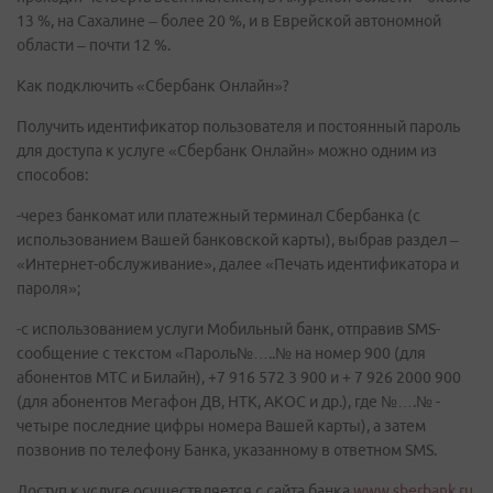
13 %, на Сахалине – более 20 %, и в Еврейской автономной
области – почти 12 %.
Как подключить «Сбербанк Онлайн»?
Получить идентификатор пользователя и постоянный пароль
для доступа к услуге «Сбербанк Онлайн» можно одним из
способов:
-через банкомат или платежный терминал Сбербанка (с
использованием Вашей банковской карты), выбрав раздел –
«Интернет-обслуживание», далее «Печать идентификатора и
пароля»;
-с использованием услуги Мобильный банк, отправив SMS-
сообщение с текстом «Пароль№…..№ на номер 900 (для
абонентов МТС и Билайн), +7 916 572 3 900 и + 7 926 2000 900
(для абонентов Мегафон ДВ, НТК, АКОС и др.), где №….№ -
четыре последние цифры номера Вашей карты), а затем
позвонив по телефону Банка, указанному в ответном SMS.
Доступ к услуге осуществляется с сайта банка
www.sberbank.ru