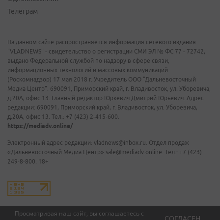
Телеграм
На данном сайте распространяется информация сетевого издания
"VLADNEWS" - свидетельство о регистрации СМИ ЭЛ № ФС 77 - 72742,
выдано Федеральной службой по надзору в сфере связи,
информационных технологий и массовых коммуникаций
(Роскомнадзор) 17 мая 2018 г. Учредитель ООО "Дальневосточный
Медиа Центр". 690091, Приморский край, г. Владивосток, ул. Уборевича,
д.20А, офис 13. Главный редактор Юркевич Дмитрий Юрьевич. Адрес
редакции: 690091, Приморский край, г. Владивосток, ул. Уборевича,
д.20А, офис 13. Тел.: +7 (423) 2-415-600.
https://mediadv.online/
Электронный адрес редакции: vladnews@inbox.ru. Отдел продаж
«Дальневосточный Медиа Центр» sale@mediadv.online. Тел.: +7 (423)
249-8-800. 18+
Просматривая наш сайт, вы соглашаетесь с
СОГЛАСЕН