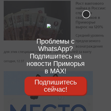
Рост вахтового
найма в России:
спрос на
сварщиков в
Приморье
вырос на 120%
Средний уровень
Проблемы с
предлагаемого
вознаграждения
WhatsApp?
для этих специалистов достиг 189 847 рублей за вахту
Подпишитесь на
сегодня, 12:37
новости Приморья
в MAX!
Подпишитесь
сейчас!