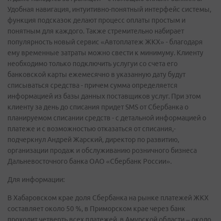
Удобная навигация, интуитивно-понятный интерфейс системы,
функция подсказок делают процесс оплаты простым и
понятным для каждого. Также стремительно набирает
популярность новый сервис «Автоплатеж ЖКХ» - благодаря
ему временные затраты можно свести к минимуму. Клиенту
необходимо только подключить услугуи со счета его
банковской карты ежемесячно в указанную дату будут
списываться средства - причем сумма определяется
информацией из базы данных поставщиков услуг. При этом
клиенту за день до списания придет SMS от Сбербанка о
планируемом списании средств - с детальной информацией о
платеже и с возможностью отказаться от списания,-
подчеркнул Андрей Жарский, директор по развитию,
организации продаж и обслуживанию розничного бизнеса
Дальневосточного банка ОАО «Сбербанк России».
Для информации:
В Хабаровском крае доля Сбербанка на рынке платежей ЖКХ
составляет около 50 %, в Приморском крае через банк
проходит четверть всех платежей, в Амурской области – около