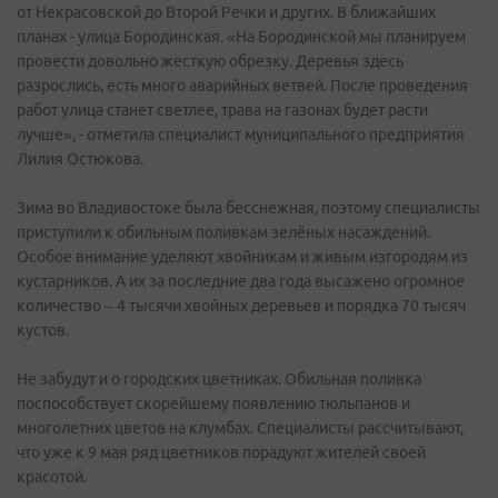
от Некрасовской до Второй Речки и других. В ближайших
планах - улица Бородинская. «На Бородинской мы планируем
провести довольно жесткую обрезку. Деревья здесь
разрослись, есть много аварийных ветвей. После проведения
работ улица станет светлее, трава на газонах будет расти
лучше», - отметила специалист муниципального предприятия
Лилия Остюкова.
Зима во Владивостоке была бесснежная, поэтому специалисты
приступили к обильным поливкам зелёных насаждений.
Особое внимание уделяют хвойникам и живым изгородям из
кустарников. А их за последние два года высажено огромное
количество – 4 тысячи хвойных деревьев и порядка 70 тысяч
кустов.
Не забудут и о городских цветниках. Обильная поливка
поспособствует скорейшему появлению тюльпанов и
многолетних цветов на клумбах. Специалисты рассчитывают,
что уже к 9 мая ряд цветников порадуют жителей своей
красотой.