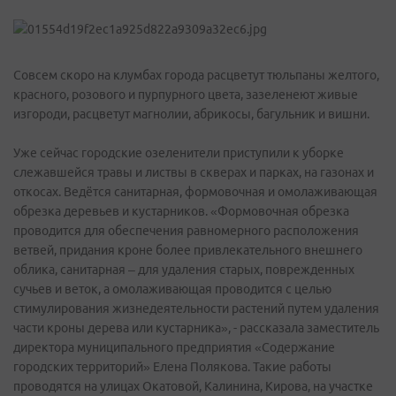
Совсем скоро на клумбах города расцветут тюльпаны желтого,
красного, розового и пурпурного цвета, зазеленеют живые
изгороди, расцветут магнолии, абрикосы, багульник и вишни.
Уже сейчас городские озеленители приступили к уборке
слежавшейся травы и листвы в скверах и парках, на газонах и
откосах. Ведётся санитарная, формовочная и омолаживающая
обрезка деревьев и кустарников. «Формовочная обрезка
проводится для обеспечения равномерного расположения
ветвей, придания кроне более привлекательного внешнего
облика, санитарная – для удаления старых, поврежденных
сучьев и веток, а омолаживающая проводится с целью
стимулирования жизнедеятельности растений путем удаления
части кроны дерева или кустарника», - рассказала заместитель
директора муниципального предприятия «Содержание
городских территорий» Елена Полякова. Такие работы
проводятся на улицах Окатовой, Калинина, Кирова, на участке