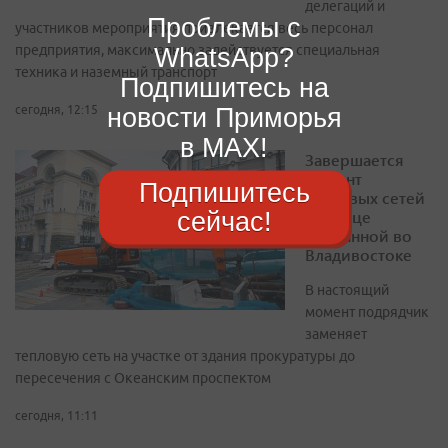
делегаций и
Проблемы с
участников мероприятия привлекается весь персонал
WhatsApp?
предприятия, максимально задействуется специальная
техника и наземный транспорт
Подпишитесь на
новости Приморья
сегодня, 12:15
в MAX!
Завершается
ремонт
Подпишитесь
тепловых сетей
сейчас!
на улице
Фонтанной во
Владивостоке
В настоящий
момент подрядчик
заменяет
тепловую сеть на участке от здания прокуратуры до
пересечения с Океанским проспектом
сегодня, 11:11