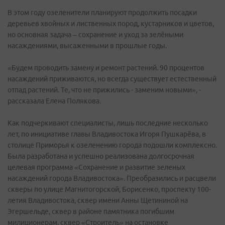
В этом году озеленители планируют продолжить посадки
деревьев хвойных и лиственных пород, кустарников и цветов,
но основная задача – сохранение и уход за зелёными
насаждениями, высаженными в прошлые годы.
«Будем проводить замену и ремонт растений. 90 процентов
насаждений приживаются, но всегда существует естественный
отпад растений. Те, что не прижились - заменим новыми», -
рассказала Елена Полякова.
Как подчеркивают специалисты, лишь последние несколько
лет, по инициативе главы Владивостока Игоря Пушкарёва, в
столице Приморья к озеленению города подошли комплексно.
Была разработана и успешно реализована долгосрочная
целевая программа «Сохранение и развитие зеленых
насаждений города Владивостока». Преобразились и расцвели
скверы по улице Магнитогорской, Борисенко, проспекту 100-
летия Владивостока, сквер имени Анны Щетининой на
Эгершельде, сквер в районе памятника погибшим
милиционерам, сквер «Строитель» на остановке