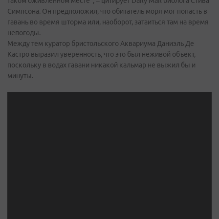
таком оживленном месте", – цитирует Daily Mail биолога Стива
Симпсона. Он предположил, что обитатель моря мог попасть в
гавань во время шторма или, наоборот, затаиться там на время
непогоды.
Между тем куратор бристольского Аквариума Даниэль Де
Кастро выразил уверенность, что это был неживой объект,
поскольку в водах гавани никакой кальмар не выжил бы и
минуты.