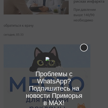
рисках инфаркта
При давлении
выше 140/90
необходимо
обратиться к врачу
сегодня, 05:33
Проблемы с
WhatsApp?
Подпишитесь на
новости Приморья
в MAX!