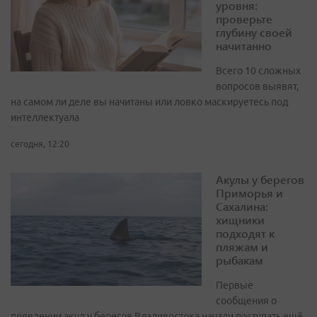
уровня:
проверьте
глубину своей
начитанно
Всего 10 сложных
вопросов выявят,
на самом ли деле вы начитаны или ловко маскируетесь под
интеллектуала
сегодня, 12:20
Акулы у берегов
Приморья и
Сахалина:
хищники
подходят к
пляжам и
рыбакам
Первые
сообщения о
появлении акул у берегов Владивостока начали поступать ещё