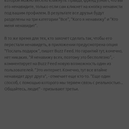
которой можно весело кликнуть. Правда, френд узнает, что вы
его ненавидите, только если сам кликнет на кнопку ненависти
под вашим профилем. В результате все друзья будут
разделены на три категории "Все", "Кого я ненавижу" и "Кто
меня ненавидит".
В то же время для тех, кто захочет сделать так, чтобы его
перестали ненавидеть, в приложении предусмотрена опция
"Послать подарок", пишет Buzz Feed. Но гарантий тут, конечно,
нет никаких. "Я ненавижу всех, поэтому это бесполезно", -
комментирует на Buzz Feed новую возможность один из
пользователей. "Это интернет. Конечно, тут все втайне
ненавидят друг друга", - отмечает еще кто-то. "Еще один
способ, с помощью которого мы теряем связь с реальностью...
Общайтесь, люди!" - призывают третьи.