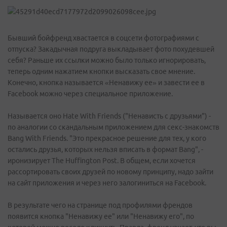
Бывший бойфренд хвастается в соцсети фотографиями с
отпуска? Закадычная подруга выкладывает фото похудевшей
себя? Раньше их ссылки можно было только игнорировать,
теперь одним нажатием кнопки высказать свое мнение.
Конечно, кнопка называется «Ненавижу ее» и завести ее в
Facebook можно через специальное приложение.
Называется оно Hate With Friends ("Ненависть с друзьями") -
по аналогии со скандальным приложением для секс-знакомств
Bang With Friends. "Это прекрасное решение для тех, у кого
остались друзья, которых нельзя вписать в формат Bang", -
иронизирует The Huffington Post. В общем, если хочется
рассортировать своих друзей по новому принципу, надо зайти
на сайт приложения и через него залогиниться на Facebook.
В результате чего на странице под профилями френдов
появится кнопка "Ненавижу ее" или "Ненавижу его", по