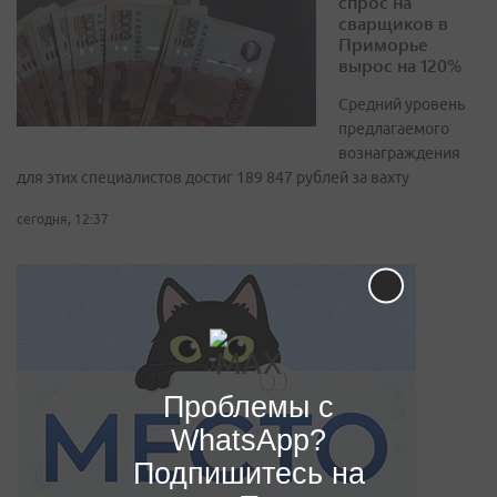
спрос на
сварщиков в
Приморье
вырос на 120%
Средний уровень
предлагаемого
вознаграждения
для этих специалистов достиг 189 847 рублей за вахту
сегодня, 12:37
Проблемы с
WhatsApp?
Подпишитесь на