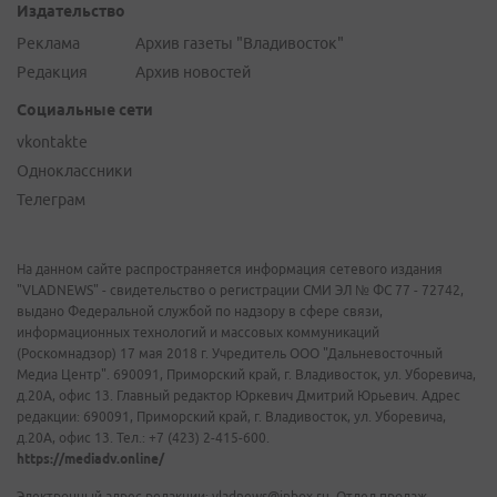
Издательство
Реклама
Архив газеты "Владивосток"
Редакция
Архив новостей
Социальные сети
vkontakte
Одноклассники
Телеграм
На данном сайте распространяется информация сетевого издания
"VLADNEWS" - свидетельство о регистрации СМИ ЭЛ № ФС 77 - 72742,
выдано Федеральной службой по надзору в сфере связи,
информационных технологий и массовых коммуникаций
(Роскомнадзор) 17 мая 2018 г. Учредитель ООО "Дальневосточный
Медиа Центр". 690091, Приморский край, г. Владивосток, ул. Уборевича,
д.20А, офис 13. Главный редактор Юркевич Дмитрий Юрьевич. Адрес
редакции: 690091, Приморский край, г. Владивосток, ул. Уборевича,
д.20А, офис 13. Тел.: +7 (423) 2-415-600.
https://mediadv.online/
Электронный адрес редакции: vladnews@inbox.ru. Отдел продаж