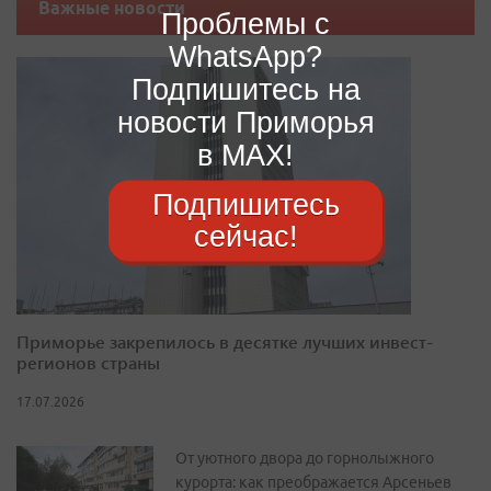
Важные новости
Проблемы с
WhatsApp?
Подпишитесь на
новости Приморья
в MAX!
Подпишитесь
сейчас!
Приморье закрепилось в десятке лучших инвест-
регионов страны
17.07.2026
От уютного двора до горнолыжного
курорта: как преображается Арсеньев