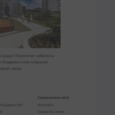
Сердце Патрокла» забилось:
о Владивостоке открыли
овый сквер
Социальные сети
"Владивосток"
vkontakte
ей
Одноклассники