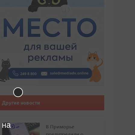
Другие новости
 на
В Приморье
предупредили о