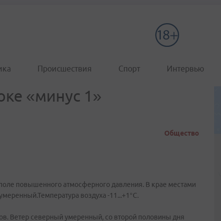
ика
Происшествия
Спорт
Интервью
оке «минус 1»
Общество
т поле повышенного атмосферного давления. В крае местами
меренный.Температура воздуха -11...+1°C.
ов. Ветер северный умеренный, со второй половины дня