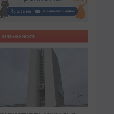
Важные новости
риморье закрепилось в десятке лучших