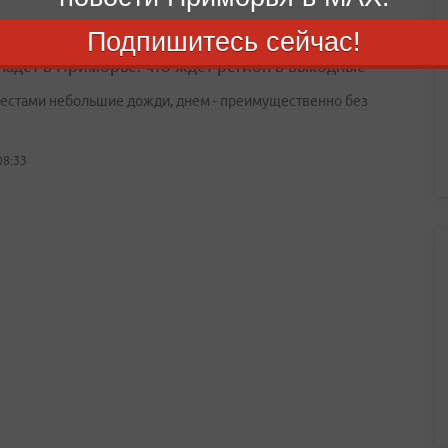
Подпишитесь сейчас!
падет в Приморье: что ждет регион в выходные
естами небольшие дожди, днем - преимущественно без
08:33