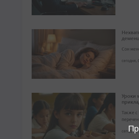
Нехват
демен
Сон мен
сегодня, 
Уроки 
прикл
Также с
перечен
Пр
сегодня, 