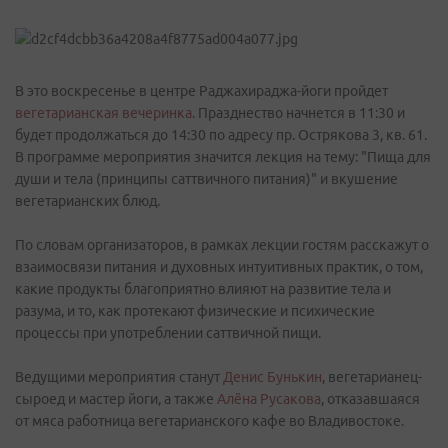
В это воскресенье в центре Раджахираджа-йоги пройдет
вегетарианская вечеринка
. Празднество начнется в 11:30 и
будет продолжаться до 14:30 по адресу пр. Острякова 3, кв. 61.
В программе мероприятия значится лекция на тему: "Пища для
души и тела (принципы саттвичного питания)" и вкушение
вегетарианских блюд.
По словам организаторов, в рамках лекции гостям расскажут о
взаимосвязи питания и духовных интуитивных практик, о том,
какие продукты благоприятно влияют на развитие тела и
разума, и то, как протекают физические и психические
процессы при употреблении саттвичной пищи.
Ведущими мероприятия станут
Денис Бунькин
, вегетарианец-
сыроед и мастер йоги, а также
Алёна Русакова
, отказавшаяся
от мяса работница вегетарианского кафе во Владивостоке.