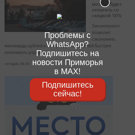
можно будет
оплатить со
скидкой 50%
Законопроект
позволит
Проблемы с
сэкономить
WhatsApp?
миллиарды рублей и стимулирует водителей быстрее
Подпишитесь на
оплачивать штрафы
новости Приморья
сегодня, 06:24
в MAX!
Подпишитесь
сейчас!