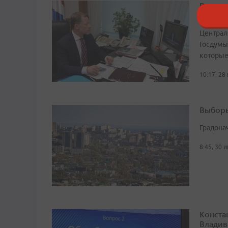
Волошк
режим
Централ
Госдумы
которые
10:17, 28
Выборы
Градона
8:45, 30 
Конста
Владив