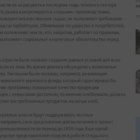
и
асли из-за расцвета в последние годы теневого сектора
0% рынка контролируется «серыми» производствами,
17
пользуют некачественное сырье, не выполняют требования
уд гастарбайтеров. Обманывая государство и потребителей,
положении, чем те, кто, напротив, работает по правилам,
 выполняет социальные и налоговые обязательства перед
 отрасли было названо создание равных условий для всех
расли из тени. Во время диалога обсуждались возможные
ва. Таковыми были названы, например, реанимация
ионального зернового фонда, который гарантировал бы
ение программы повышения качества продукции
цев с невысоким достатком, по мнению хлебопеков, должна
олее востребованных продуктов, включая хлеб.
 краевые власти будут поддерживать честных
 направить свои предложения для включения в проект
ромышленности на период до 2020 года. Еще одной
частие представителей отрасли в работе Открытого