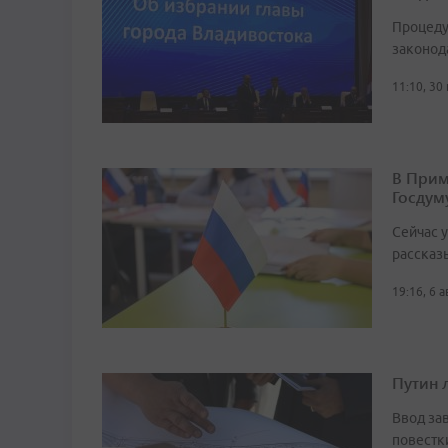
Процеду
законод
11:10, 30
В Прим
Госдум
Сейчас 
рассказ
19:16, 6 
Путин 
Ввод за
повестк