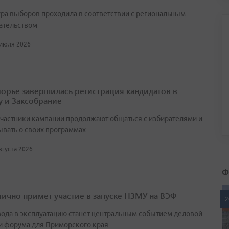
ра выборов проходила в соответствии с региональным
ательством
 июля 2026
орье завершилась регистрация кандидатов в
у и Заксобрание
участники кампании продолжают общаться с избирателями и
ывать о своих программах
августа 2026
Ф
лично примет участие в запуске НЗМУ на ВЭФ
2
вода в эксплуатацию станет центральным событием деловой
и форума для Приморского края