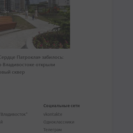
Сердце Патрокла» забилось:
о Владивостоке открыли
овый сквер
Социальные сети
"Владивосток"
vkontakte
ей
Одноклассники
Телеграм