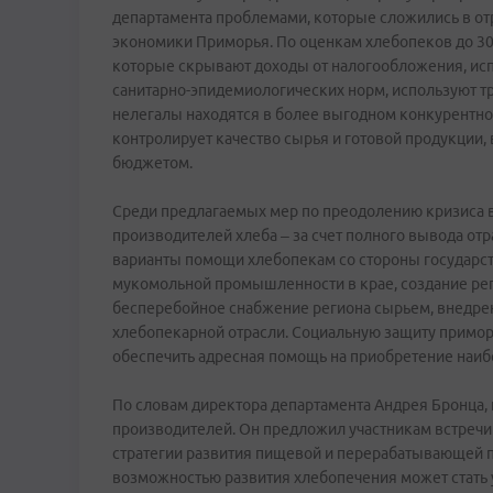
департамента проблемами, которые сложились в отр
экономики Приморья. По оценкам хлебопеков до 3
которые скрывают доходы от налогообложения, ис
санитарно-эпидемиологических норм, используют тр
нелегалы находятся в более выгодном конкурентном 
контролирует качество сырья и готовой продукции,
бюджетом.
Среди предлагаемых мер по преодолению кризиса в
производителей хлеба – за счет полного вывода от
варианты помощи хлебопекам со стороны государст
мукомольной промышленности в крае, создание рег
бесперебойное снабжение региона сырьем, внедр
хлебопекарной отрасли. Социальную защиту примор
обеспечить адресная помощь на приобретение наиб
По словам директора департамента Андрея Бронца,
производителей. Он предложил участникам встречи
стратегии развития пищевой и перерабатывающей п
возможностью развития хлебопечения может стать у