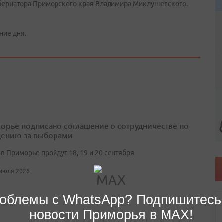
губернатора Приморского края Владимира Миклушевского.
ние дня.
орье подписано соглашение о сотрудничестве по
ению за выборами
в Приморье пройдут 18, 19 и 20 сентября
 июля 2026
облемы с WhatsApp? Подпишитесь
новости Приморья в MAX!