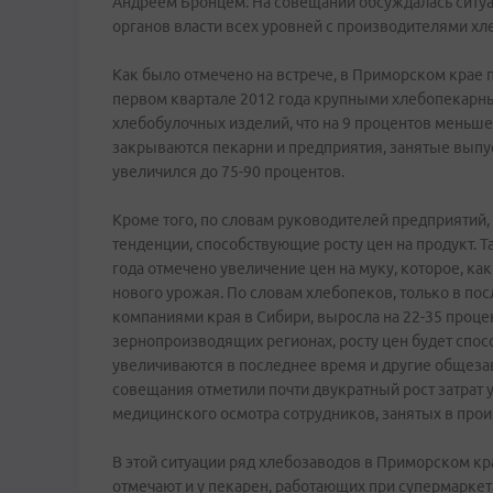
Андреем Бронцем. На совещании обсуждалась ситуа
органов власти всех уровней с производителями хле
Как было отмечено на встрече, в Приморском крае 
первом квартале 2012 года крупными хлебопекарн
хлебобулочных изделий, что на 9 процентов меньше
закрываются пекарни и предприятия, занятые выпу
увеличился до 75-90 процентов.
Кроме того, по словам руководителей предприятий,
тенденции, способствующие росту цен на продукт. Т
года отмечено увеличение цен на муку, которое, ка
нового урожая. По словам хлебопеков, только в по
компаниями края в Сибири, выросла на 22-35 проце
зернопроизводящих регионах, росту цен будет спос
увеличиваются в последнее время и другие общеза
совещания отметили почти двукратный рост затрат 
медицинского осмотра сотрудников, занятых в про
В этой ситуации ряд хлебозаводов в Приморском кр
отмечают и у пекарен, работающих при супермаркет