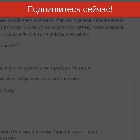
о принял участие в закрытии сессии Госдумы в
Подпишитесь сейчас!
е ВКС
ьным событием заседания стали выступления председателя
 Вячеслава Володина и лидеров всех пяти думских фракций,
 представили отчеты о проделанной работе
 июля 2026
 мэра Владивостока пройдут 30 июля
чальник избирается сроком на пять лет
июля 2026
нтин Шестаков переизбран на пост главы
остока