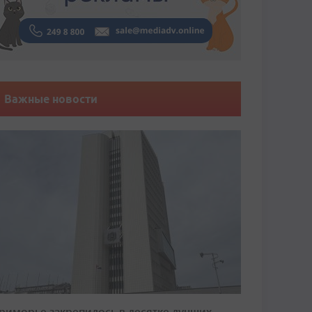
Важные новости
риморье закрепилось в десятке лучших