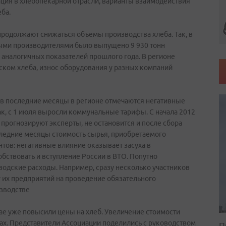
ция в хлебопекарной отрасли, варианты взаимодействия
ба.
продолжают снижаться объемы производства хлеба. Так, в
ыми производителями было выпущено 9 930 тонн
 аналогичных показателей прошлого года. В регионе
ском хлеба, износ оборудования у разных компаний
 в последние месяцы в регионе отмечаются негативные
ак, с 1 июля выросли коммунальные тарифы. С начала 2012
к прогнозируют эксперты, не остановится и после сбора
следние месяцы стоимость сырья, приобретаемого
нтов: негативные влияние оказывает засуха в
обствовать и вступление России в ВТО. Попутно
водские расходы. Например, сразу несколько участников
у их предприятий на проведение обязательного
изводстве
ае уже повысили цены на хлеб. Увеличение стоимости
ах. Представители Ассоциации поделились с руководством
П