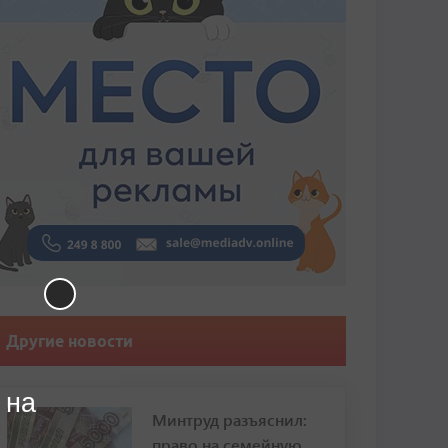
Другие новости
 на
Минтруд разъяснил:
право на семейную