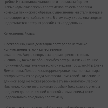
гребле. Из-за квалификационного провала за бортом
Олимпиады оказались 5 спортсменов, то есть половина
команды пекинского образца. Существенными стали потери в
велоспорте и легкой атлетике. В этом году «королева спорта»
недосчитается пятерых российских «подданных».
Качественный спад
К сожалению, наша делегация претерпела не только
количественные, но и качественные
изменения. Виды, которые заведомо принято считать
«нашими», также не обошлись без потерь. Женский теннис
покинула обладательница золотой медали прошлых Игр Елена
Дементьева. Подверглась корректировке чемпионская пара
синхронисток из-за ухода Анастасии Ермаковой. Плавание на
длинной воде не может рассчитывать на «золотую» Ларису
Ильченко. Кроме того, вольная борьба и бокс (даже с учетом
введения дополнительной женской «номинации») тоже
недосчитались по одному спортсмену.
– С каждым годом и каждой Олимпиадой отобраться все