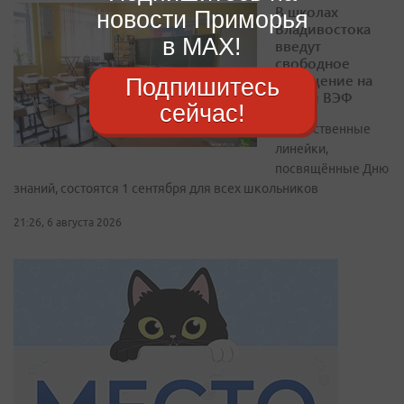
В школах
новости Приморья
Владивостока
в MAX!
введут
свободное
посещение на
Подпишитесь
время ВЭФ
сейчас!
Торжественные
линейки,
посвящённые Дню
знаний, состоятся 1 сентября для всех школьников
21:26, 6 августа 2026