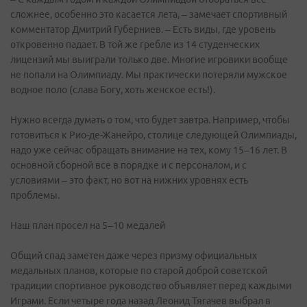
сложнее, особенно это касается лета, – замечает спортивный
комментатор Дмитрий Губерниев. – Есть виды, где уровень
откровенно падает. В той же гребле из 14 студенческих
лицензий мы выиграли только две. Многие игровики вообще
не попали на Олимпиаду. Мы практически потеряли мужское
водное поло (слава Богу, хоть женское есть!).
Нужно всегда думать о том, что будет завтра. Например, чтобы
готовиться к Рио-де-Жанейро, столице следующей Олимпиады,
надо уже сейчас обращать внимание на тех, кому 15–16 лет. В
основной сборной все в порядке и с персоналом, и с
условиями – это факт, но вот на нижних уровнях есть
проблемы.
Наш план просел на 5–10 медалей
Общий спад заметен даже через призму официальных
медальных планов, которые по старой доброй советской
традиции спортивное руководство объявляет перед каждыми
Играми. Если четыре года назад Леонид Тягачев выбрал в