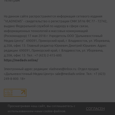
Телеграм
На данном сайте распространяется информация сетевого издания
"VLADNEWS" - свидетельство о регистрации СМИ ЭЛ № ФС 77 - 72742,
выдано Федеральной службой по надзору в сфере связи,
информационных технологий и массовых коммуникаций
(Роскомнадзор) 17 мая 2018 г. Учредитель ООО "Дальневосточный
Медиа Центр". 690091, Приморский край, г. Владивосток, ул. Уборевича,
д.20А, офис 13. Главный редактор Юркевич Дмитрий Юрьевич. Адрес
редакции: 690091, Приморский край, г. Владивосток, ул. Уборевича,
д.20А, офис 13. Тел.: +7 (423) 2-415-600.
https://mediadv.online/
Электронный адрес редакции: vladnews@inbox.ru. Отдел продаж
«Дальневосточный Медиа Центр» sale@mediadv.online. Тел.: +7 (423)
249-8-800. 18+
Просматривая наш сайт, вы соглашаетесь с
СОГЛАСЕН
использованием нами
cookie-файлов
.