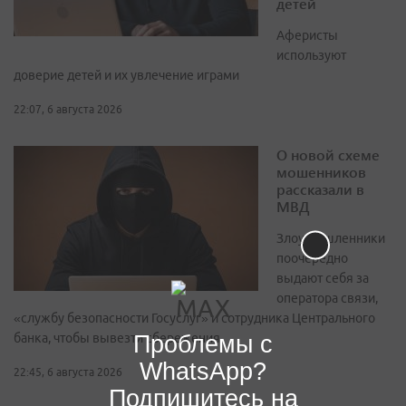
детей
Аферисты
используют
доверие детей и их увлечение играми
22:07, 6 августа 2026
О новой схеме
мошенников
рассказали в
МВД
Злоумышленники
поочерёдно
выдают себя за
оператора связи,
«службу безопасности Госуслуг» и сотрудника Центрального
Проблемы с
банка, чтобы вывезти сбережения
WhatsApp?
22:45, 6 августа 2026
Подпишитесь на