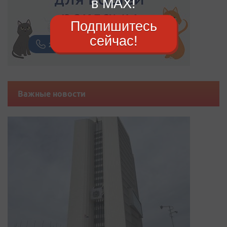
в MAX!
Подпишитесь
сейчас!
Важные новости