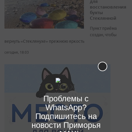
для
восстановления
бухты
Стеклянной
Пункт приёма
создан, чтобы
вернуть «Стеклянухе» прежнюю яркость
сегодня, 18:03
Проблемы с
WhatsApp?
Подпишитесь на
новости Приморья