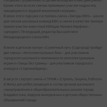
специалист управления по делам молодежи Юлия Дмитриева. -
Кроме этого во всех сменах принимают участие подростки,
находящиеся в трудной жизненной ситуации».
В июне этого года уже состоялась смена «Звезды КВН» - школа
для членов школьных команд КВН, в смене в качестве тренера
принял участие известный КВНщик Михаил Марфина –
сценарист, ТВ-ведущий, редактор Высшей лиги
Международного союза КВН.
В июле в детском лагере «Солнечный луч» (Садгород) пройдут
две смены: «Интеллектуальные бои» - для участников
городского школьного чемпионата по интеллектуальным
играм и «Танцы без границ» - для участников городского
конкурса «Стартинейджер».
В августе стартует смена «СТРИЖ» (Строить, Творить, Работать
И Жить) для ребят, входящих в состав органов школьного
самоуправления в общеобразовательных школах города
Владивостока, лидеров молодежных и детских общественных
объединений города.