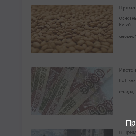
Примор
Основны
Китай
сегодня, 
Ипотеч
Во II кв
сегодня, 
Пр
В Прим