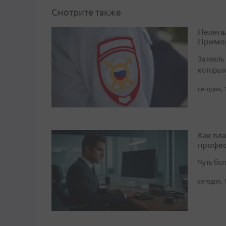
Смотрите также
Нелега
Примо
За июль 
которых
сегодня, 
Как вл
профес
Чуть бо
сегодня, 