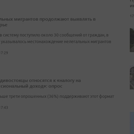
и
17
льных мигрантов продолжают выявлять в
рье
в систему поступило около 30 сообщений от граждан, в
 указывалось местонахождение нелегальных мигрантов
17:29
адивостокцы относятся к «налогу на
сиональный доход»: опрос
льше трети опрошенных (36%) поддерживают этот формат
17:43