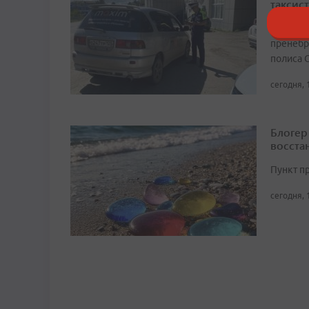
таксист
Среди с
пренебр
полиса 
сегодня, 
Блогер
восста
Пункт п
сегодня, 