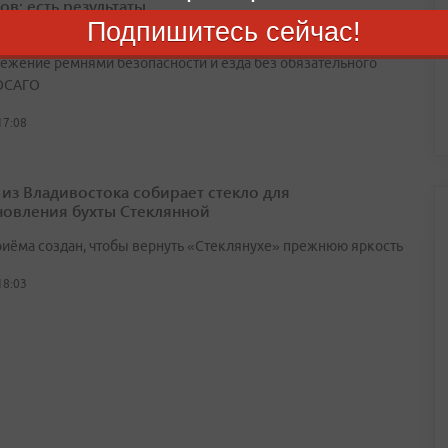
ов: есть результаты
Подпишитесь сейчас!
амых частых проступков водителей — отсутствие прав,
ежение ремнями безопасности и езда без обязательного
ОСАГО
17:08
 из Владивостока собирает стекло для
новления бухты Стеклянной
риёма создан, чтобы вернуть «Стеклянухе» прежнюю яркость
18:03