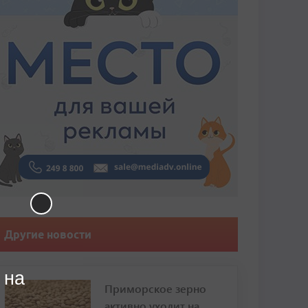
Другие новости
 на
Приморское зерно
активно уходит на