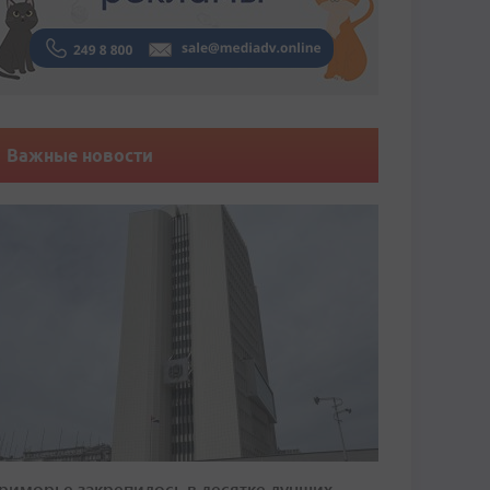
Важные новости
риморье закрепилось в десятке лучших