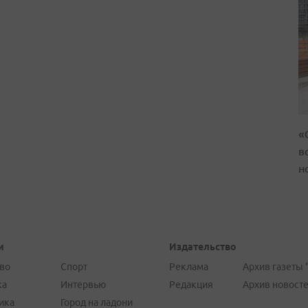
«
в
н
и
Издательство
во
Спорт
Реклама
Архив газеты 
ка
Интервью
Редакция
Архив новост
ика
Город на ладони