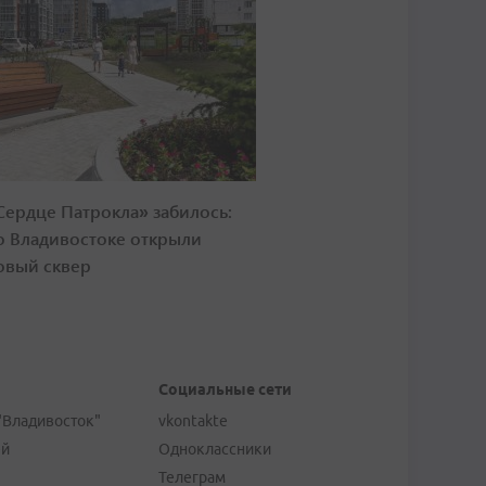
Сердце Патрокла» забилось:
о Владивостоке открыли
овый сквер
Социальные сети
"Владивосток"
vkontakte
ей
Одноклассники
Телеграм