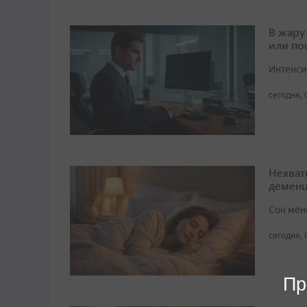
В жару
или по
Интенси
сегодня, 
Нехват
демен
Сон мен
сегодня, 
Пр