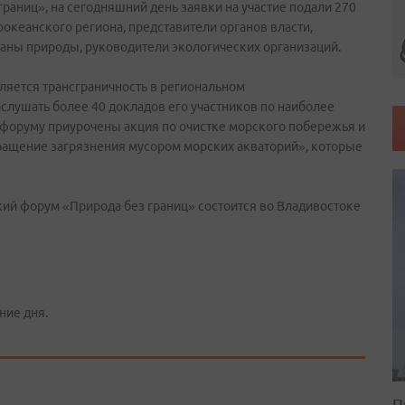
раниц», на сегодняшний день заявки на участие подали 270
оокеанского региона, представители органов власти,
раны природы, руководители экологических организаций.
вляется трансграничность в региональном
слушать более 40 докладов его участников по наиболее
к форуму приурочены акция по очистке морского побережья и
ращение загрязнения мусором морских акваторий», которые
ий форум «Природа без границ» состоится во Владивостоке
ние дня.
П