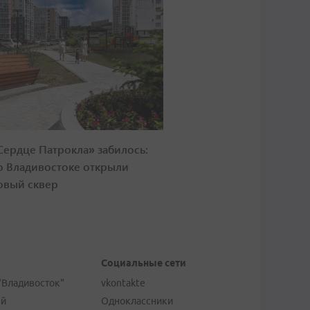
Сердце Патрокла» забилось:
о Владивостоке открыли
овый сквер
Социальные сети
"Владивосток"
vkontakte
ей
Одноклассники