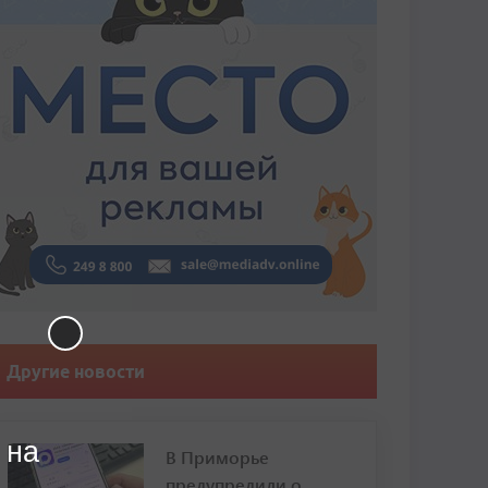
Другие новости
 на
В Приморье
предупредили о