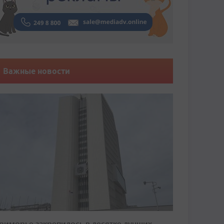
Важные новости
риморье закрепилось в десятке лучших