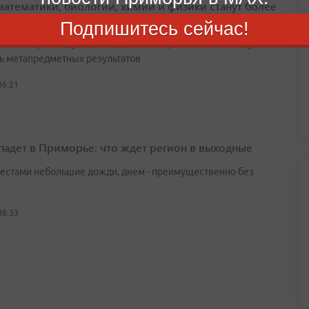
математики, биологии, химии и физики станут более
адными
Подпишитесь сейчас!
 1 сентября следующего года навыки работы с ИИ войдут в
ь метапредметных результатов
06:21
падет в Приморье: что ждет регион в выходные
естами небольшие дожди, днем - преимущественно без
08:33