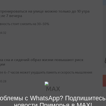
 тренироваться на улице можно только до 10 утра
сле 7 вечера
вность стоит снизить на 30–50%
04:32
ка сна и сидячий образ жизни повышают риск
ции
ее 6–7 часов может ухудшить память и скорость мышления
05:28
облемы с WhatsApp? Подпишитесь
новости Приморья в MAX!