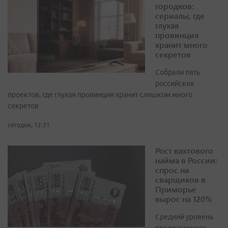
городков:
сериалы, где
глухая
провинция
хранит много
секретов
Собрали пять
российских
проектов, где глухая провинция хранит слишком много
секретов
сегодня, 12:31
Рост вахтового
найма в России:
спрос на
сварщиков в
Приморье
вырос на 120%
Средний уровень