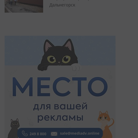
Дальнегорск