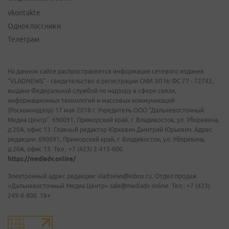
vkontakte
Одноклассники
Телеграм
На данном сайте распространяется информация сетевого издания
"VLADNEWS" - свидетельство о регистрации СМИ ЭЛ № ФС 77 - 72742,
выдано Федеральной службой по надзору в сфере связи,
информационных технологий и массовых коммуникаций
(Роскомнадзор) 17 мая 2018 г. Учредитель ООО "Дальневосточный
Медиа Центр". 690091, Приморский край, г. Владивосток, ул. Уборевича,
д.20А, офис 13. Главный редактор Юркевич Дмитрий Юрьевич. Адрес
редакции: 690091, Приморский край, г. Владивосток, ул. Уборевича,
д.20А, офис 13. Тел.: +7 (423) 2-415-600.
https://mediadv.online/
Электронный адрес редакции: vladnews@inbox.ru. Отдел продаж
«Дальневосточный Медиа Центр» sale@mediadv.online. Тел.: +7 (423)
249-8-800. 18+