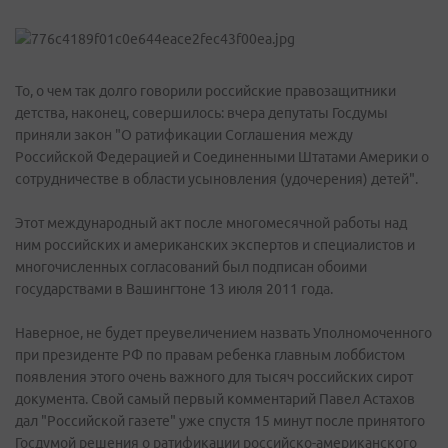
То, о чем так долго говорили российские правозащитники
детства, наконец, совершилось: вчера депутаты Госдумы
приняли закон "О ратификации Соглашения между
Российской Федерацией и Соединенными Штатами Америки о
сотрудничестве в области усыновления (удочерения) детей".
Этот международный акт после многомесячной работы над
ним российских и американских экспертов и специалистов и
многочисленных согласований был подписан обоими
государствами в Вашингтоне 13 июля 2011 года.
Наверное, не будет преувеличением назвать Уполномоченного
при президенте РФ по правам ребенка главным лоббистом
появления этого очень важного для тысяч российских сирот
документа. Свой самый первый комментарий Павел Астахов
дал "Российской газете" уже спустя 15 минут после принятого
Госдумой решения о ратификации российско-американского