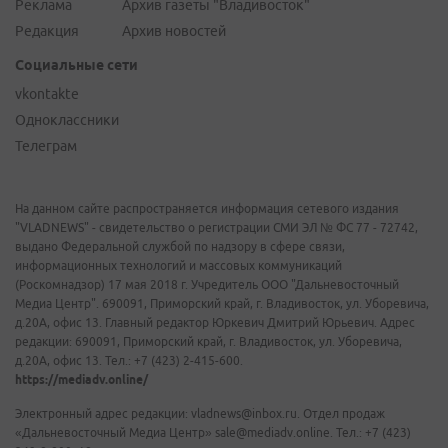
Реклама
Архив газеты "Владивосток"
Редакция
Архив новостей
Социальные сети
vkontakte
Одноклассники
Телеграм
На данном сайте распространяется информация сетевого издания
"VLADNEWS" - свидетельство о регистрации СМИ ЭЛ № ФС 77 - 72742,
выдано Федеральной службой по надзору в сфере связи,
информационных технологий и массовых коммуникаций
(Роскомнадзор) 17 мая 2018 г. Учредитель ООО "Дальневосточный
Медиа Центр". 690091, Приморский край, г. Владивосток, ул. Уборевича,
д.20А, офис 13. Главный редактор Юркевич Дмитрий Юрьевич. Адрес
редакции: 690091, Приморский край, г. Владивосток, ул. Уборевича,
д.20А, офис 13. Тел.: +7 (423) 2-415-600.
https://mediadv.online/
Электронный адрес редакции: vladnews@inbox.ru. Отдел продаж
«Дальневосточный Медиа Центр» sale@mediadv.online. Тел.: +7 (423)