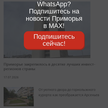
WhatsApp?
Подпишитесь на
новости Приморья
в MAX!
Подпишитесь
сейчас!
Приморье закрепилось в десятке лучших инвест-
регионов страны
17.07.2026
От уютного двора до горнолыжного
курорта: как преображается Арсеньев