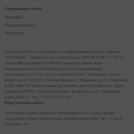
Социальные сети
vkontakte
Одноклассники
Телеграм
На данном сайте распространяется информация сетевого издания
"VLADNEWS" - свидетельство о регистрации СМИ ЭЛ № ФС 77 - 72742,
выдано Федеральной службой по надзору в сфере связи,
информационных технологий и массовых коммуникаций
(Роскомнадзор) 17 мая 2018 г. Учредитель ООО "Дальневосточный
Медиа Центр". 690091, Приморский край, г. Владивосток, ул. Уборевича,
д.20А, офис 13. Главный редактор Юркевич Дмитрий Юрьевич. Адрес
редакции: 690091, Приморский край, г. Владивосток, ул. Уборевича,
д.20А, офис 13. Тел.: +7 (423) 2-415-600.
https://mediadv.online/
Электронный адрес редакции: vladnews@inbox.ru. Отдел продаж
«Дальневосточный Медиа Центр» sale@mediadv.online. Тел.: +7 (423)
249-8-800. 18+