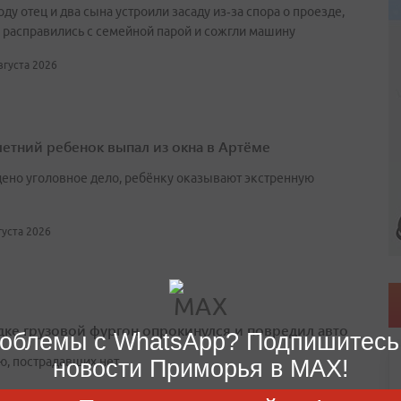
оду отец и два сына устроили засаду из‑за спора о проезде,
 расправились с семейной парой и сожгли машину
августа 2026
етний ребенок выпал из окна в Артёме
ено уголовное дело, ребёнку оказывают экстренную
вгуста 2026
дке грузовой фургон опрокинулся и повредил авто
облемы с WhatsApp? Подпишитесь
ю, пострадавших нет
новости Приморья в MAX!
августа 2026