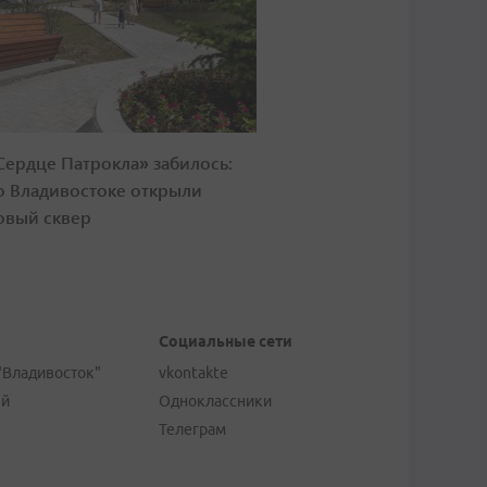
Сердце Патрокла» забилось:
о Владивостоке открыли
овый сквер
Социальные сети
"Владивосток"
vkontakte
ей
Одноклассники
Телеграм