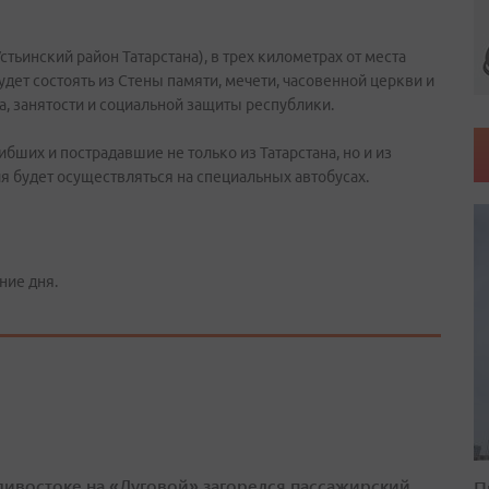
тьинский район Татарстана), в трех километрах от места
дет состоять из Стены памяти, мечети, часовенной церкви и
, занятости и социальной защиты республики.
бших и пострадавшие не только из Татарстана, но и из
я будет осуществляться на специальных автобусах.
ние дня.
дивостоке на «Луговой» загорелся пассажирский
П