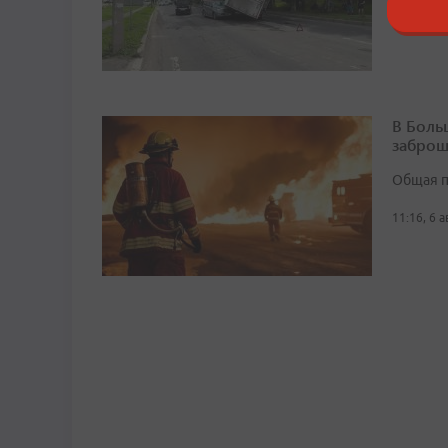
В Боль
заброш
Общая п
11:16, 6 