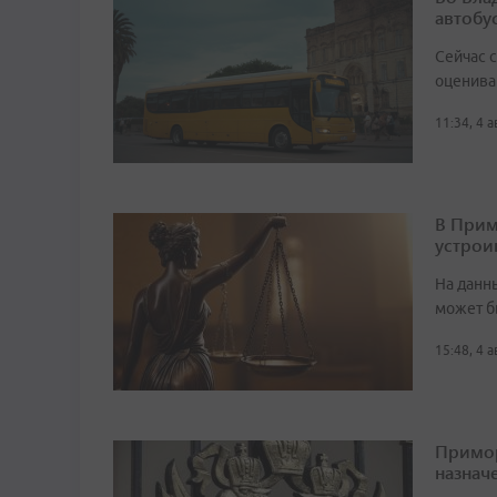
автобу
Сейчас 
оценива
11:34, 4 
В Прим
устрои
На данн
может б
15:48, 4 
Примор
назначе