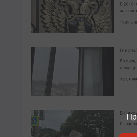
В 2016 г
жестоко
11:49, 5 
Шестил
Возбужд
помощь
9:21, 6 а
В Нахо
Пр
К счасть
12:12, 6 