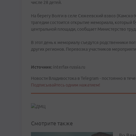
числе 28 детей.
На берегу Волги в селе Сюкеевский взвоз (Камско-Ус
трагедии состоится открытие мемориала, который бу
центральной площади, сообщает Министерство труда
В этот день к мемориалу съедутся родственники поги
других регионов. Перевозка участников мероприяти
Источник:
interfax-russia.ru
Новости Владивостока в Telegram - постоянно в тече
Подписывайтесь одним нажатием!
Смотрите также
Во Вла