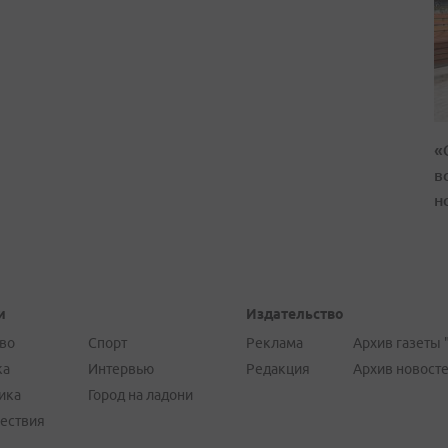
«
в
н
и
Издательство
во
Спорт
Реклама
Архив газеты 
ка
Интервью
Редакция
Архив новост
ика
Город на ладони
ествия