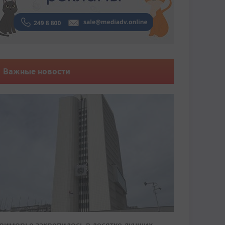
Важные новости
риморье закрепилось в десятке лучших