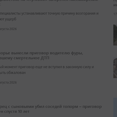
с
и
специалисты устанавливают точную причину возгорания и
17
ют ущерб
августа 2026
орье вынесли приговор водителю фуры,
вшему смертельное ДТП
ый момент приговор еще не вступил в законную силу и
ыть обжалован
августа 2026
ец с сыновьями убил соседей топорм – приговор
н спустя 10 лет