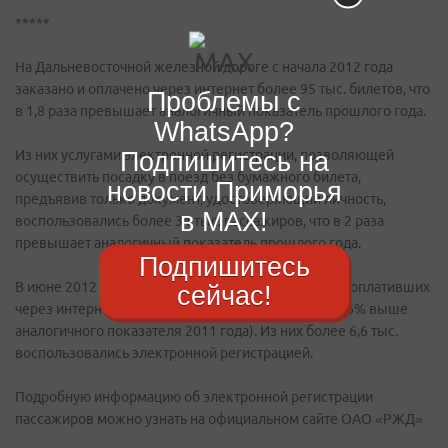
*****
На Дальневосточной железной дороге с начала 2012 года
заказано и оплачено через интернет более 95 тыс. билетов, что
Проблемы с
в 1,8 раза превышает аналогичный показатель прошлого года.
WhatsApp?
Подпишитесь на
Из них услугами электронной регистрации, позволяющей
осуществить посадку в поезд без бумажного билета,
новости Приморья
предъявив только документ, удостоверяющий личность,
в MAX!
воспользовались более 34 тыс. пассажиров, что в 2 раза
превышает аналогичный показатель прошлого года.
Подпишитесь
В июне 2012 года число пассажиров, заказавших и оплативших
сейчас!
через интернет билеты, составило 16,7 тыс. (на 37,6% выше
аналогичного показателя 2011 года). Из них более 6,6 тыс.
воспользовались электронной регистрацией.
Подробную информацию об электронной регистрации
пассажиров можно узнать на официальном сайте ОАО «РЖД»