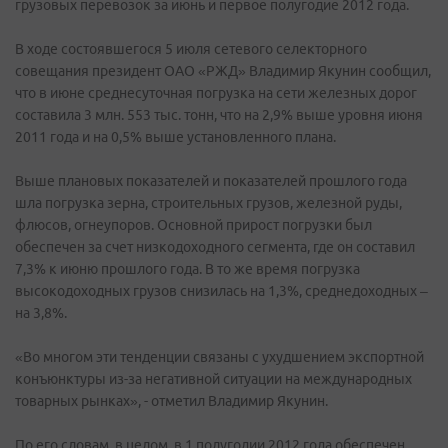
грузовых перевозок за июнь и первое полугодие 2012 года.
В ходе состоявшегося 5 июля сетевого селекторного
совещания президент ОАО «РЖД» Владимир Якунин сообщил,
что в июне среднесуточная погрузка на сети железных дорог
составила 3 млн. 553 тыс. тонн, что на 2,9% выше уровня июня
2011 года и на 0,5% выше установленного плана.
Выше плановых показателей и показателей прошлого года
шла погрузка зерна, строительных грузов, железной руды,
флюсов, огнеупоров. Основной прирост погрузки был
обеспечен за счет низкодоходного сегмента, где он составил
7,3% к июню прошлого года. В то же время погрузка
высокодоходных грузов снизилась на 1,3%, среднедоходных –
на 3,8%.
«Во многом эти тенденции связаны с ухудшением экспортной
конъюнктуры из-за негативной ситуации на международных
товарных рынках», - отметил Владимир Якунин.
По его словам, в целом, в 1 полугодии 2012 года обеспечен