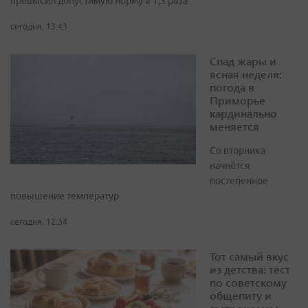
превысил допустимую норму в 1,3 раза
сегодня, 13:43
Спад жары и
ясная неделя:
погода в
Приморье
кардинально
меняется
Со вторника
начнётся
постепенное
повышение температур
сегодня, 12:34
Тот самый вкус
из детства: тест
по советскому
общепиту и