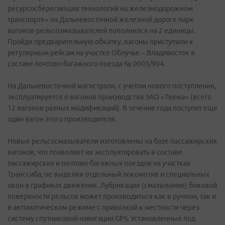
ресурсосберегающих технологий на железнодорожном
транспорте» на Дальневосточной железной дороге парк
вагонов-рельсозмазывателей пополнился на 2 единицы.
Пройдя предварительную обкатку, вагоны приступили к
регулярным рейсам на участке Облучье – Владивосток в
составе почтово-багажного поезда № 0903/904.
На Дальневосточной магистрали, с учетом нового поступления,
эксплуатируется 6 вагонов производства ЗАО «Твема» (всего
12 вагонов разных модификаций). В течение года поступит еще
один вагон этого производителя.
Новые рельсосмазыватели изготовлены на базе пассажирских
вагонов, что позволяет их эксплуатировать в составе
пассажирских и почтово-багажных поездов на участках
Транссиба, не выделяя отдельный локомотив и специальных
окон в графиках движения. Лубрикация (смазывание) боковой
поверхности рельсов может производиться как в ручном, так и
в автоматическом режиме с привязкой к местности через
систему спутниковой навигации GPS. Установленные под