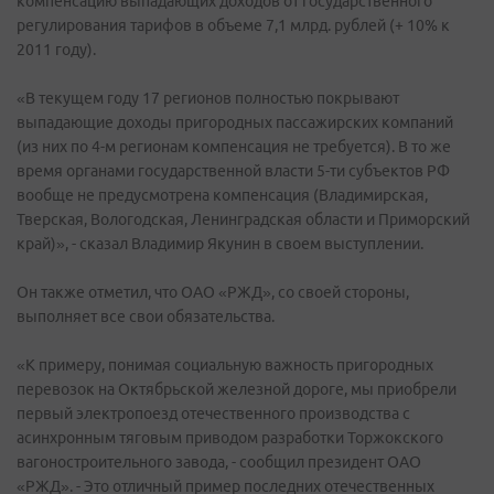
компенсацию выпадающих доходов от государственного
регулирования тарифов в объеме 7,1 млрд. рублей (+ 10% к
2011 году).
«В текущем году 17 регионов полностью покрывают
выпадающие доходы пригородных пассажирских компаний
(из них по 4-м регионам компенсация не требуется). В то же
время органами государственной власти 5-ти субъектов РФ
вообще не предусмотрена компенсация (Владимирская,
Тверская, Вологодская, Ленинградская области и Приморский
край)», - сказал Владимир Якунин в своем выступлении.
Он также отметил, что ОАО «РЖД», со своей стороны,
выполняет все свои обязательства.
«К примеру, понимая социальную важность пригородных
перевозок на Октябрьской железной дороге, мы приобрели
первый электропоезд отечественного производства с
асинхронным тяговым приводом разработки Торжокского
вагоностроительного завода, - сообщил президент ОАО
«РЖД». - Это отличный пример последних отечественных