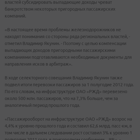
властей субсидировать выпадающие доходы чреват
банкротством некоторых пригородных пассажирских
компаний.
«В настоящее время проблемы железнодорожников не
находят понимания со стороны ряда региональных властей, -
отметил Владимир Якунин. - Поэтому с целью компенсации
выпадающих доходов пригородными пассажирскими
компаниями подготавливаются необходимые документы для
направления исков в арбитраж».
В ходе селекторного совещания Владимир Якунин также
подвел итоги перевозки пассажиров за 1 полугодие 2012 года.
По его словам, на инфраструктуре ОАО «РЖД» перевезено
около 500 млн. пассажиров, что на 7,3% больше, чем за
аналогичный период прошлого года.
«Пассажирооборот на инфраструктуре ОАО «РЖД» возрос на
4,4% к уровню прошлого года и составил 62,6 млрд. пасс-км, в
том числе в дальнем следовании рост составил 3% к уровню 1
полугодия 2011 года, в пригородном сообщении – 9%», -