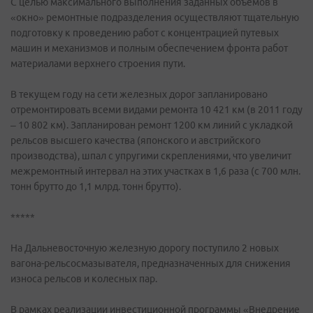
С целью максимального выполнения заданных объемов в
«окно» ремонтные подразделения осуществляют тщательную
подготовку к проведению работ с концентрацией путевых
машин и механизмов и полным обеспечением фронта работ
материалами верхнего строения пути.
В текущем году на сети железных дорог запланировано
отремонтировать всеми видами ремонта 10 421 км (в 2011 году
– 10 802 км). Запланирован ремонт 1200 км линий с укладкой
рельсов высшего качества (японского и австрийского
производства), шпал с упругими скреплениями, что увеличит
межремонтный интервал на этих участках в 1,6 раза (с 700 млн.
тонн брутто до 1,1 млрд. тонн брутто).
*****
На Дальневосточную железную дорогу поступило 2 новых
вагона-рельсосмазывателя, предназначенных для снижения
износа рельсов и колесных пар.
В рамках реализации инвестиционной программы «Внедрение