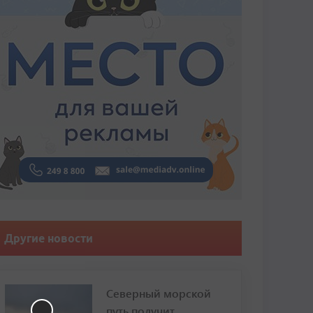
Другие новости
Северный морской
путь получит