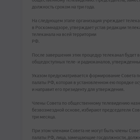
общественному телевидению. Председатель, замест
должность сроком на три года.
На следующем этапе организация учреждает телека
в Роскомнадзоре, утверждает устав редакции теле
телеканала на всей территории
РФ.
После завершения этих процедур телеканал будет 
общедоступных теле- и радиоканалов, утвержденных
Указом предусматривается формирование Совета 
палаты РФ, которая в установленном ею порядке ос
и направит его президенту для утверждения.
Члены Совета по общественному телевидению назнач
безвозмездной основе, избирают председателя Сове
три месяца.
При этом членами Совета не могут быть члены Сов
палаты РФ, лица, замещающие госдолжности, долж