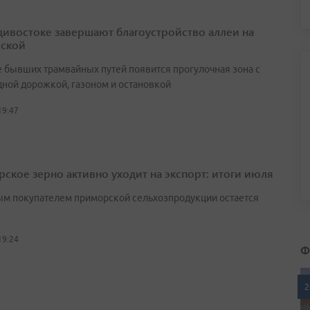
дивостоке завершают благоустройство аллеи на
ской
е бывших трамвайных путей появится прогулочная зона с
ной дорожкой, газоном и остановкой
19:47
ское зерно активно уходит на экспорт: итоги июля
м покупателем приморской сельхозпродукции остается
19:24
Ф
2