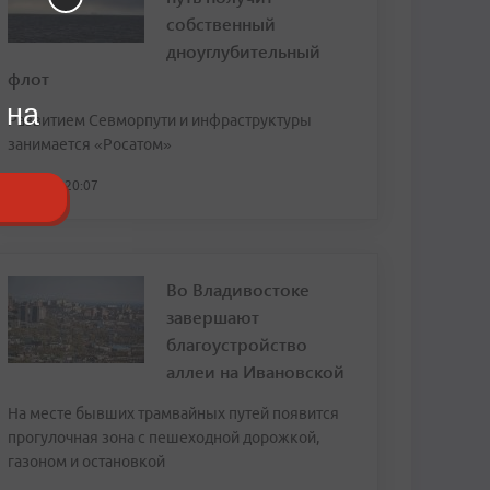
собственный
дноуглубительный
флот
 на
Развитием Севморпути и инфраструктуры
занимается «Росатом»
сегодня, 20:07
Во Владивостоке
завершают
благоустройство
аллеи на Ивановской
На месте бывших трамвайных путей появится
прогулочная зона с пешеходной дорожкой,
газоном и остановкой