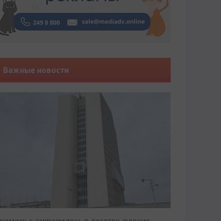
Важные новости
риморье закрепилось в десятке лучших