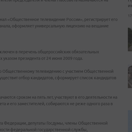
ители председателя и члены Набсовета назначаются на
и
17
нал «Общественное телевидение России», регистрирует его
канала, оформляет универсальную лицензию на вещание
включен в перечень общероссийских обязательных
 указом президента от 24 июня 2009 года.
по Общественному телевидению с участием Общественной
уществит отбор кандидатов, сформирует список кандидатов
аются сроком на пять лет, участвуют в его деятельности на
та и его заместителей, собираются не реже одного раза в
ета Федерации, депутаты Госдумы, члены Общественной
ности федеральной государственной службы,