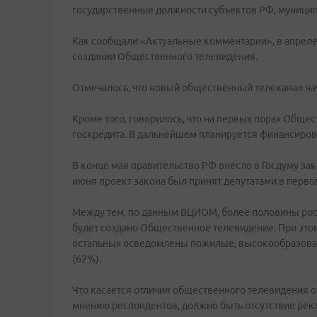
государственные должности субъектов РФ, муници
Как сообщали «Актуальные комментарии», в апреле
создании Общественного телевидения.
Отмечалось, что новый общественный телеканал нач
Кроме того, говорилось, что на первых порах Обще
госкредита. В дальнейшем планируется финансиров
В конце мая правительство РФ внесло в Госдуму за
июня проект закона был принят депутатами в перво
Между тем, по данным ВЦИОМ, более половины росси
будет создано Общественное телевидение. При этом 
остальных осведомлены пожилые, высокообразован
(62%).
Что касается отличия общественного телевидения от
мнению респондентов, должно быть отсутствие рекл