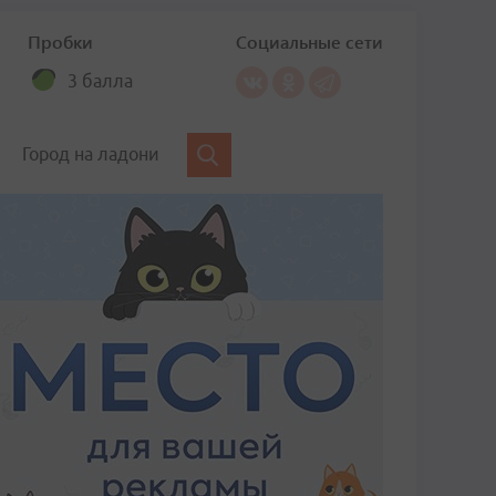
Пробки
Социальные сети
3 балла
Город на ладони