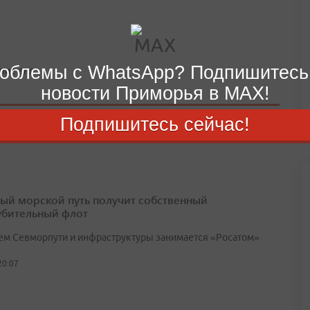
облемы с WhatsApp? Подпишитесь
ние дня.
новости Приморья в MAX!
Подпишитесь сейчас!
ый морской путь получит собственный
убительный флот
ем Севморпути и инфраструктуры занимается «Росатом»
20:07