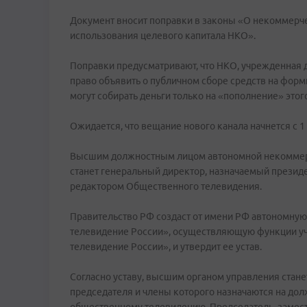
Документ вносит поправки в законы «О некоммерч
использования целевого капитала НКО».
Поправки предусматривают, что НКО, учрежденная 
право объявить о публичном сборе средств на форм
могут собирать деньги только на «пополнение» этого
Ожидается, что вещание нового канала начнется с 1
Высшим должностным лицом автономной некоммер
станет генеральный директор, назначаемый президе
редактором Общественного телевидения.
Правительство РФ создаст от имени РФ автономн
телевидение России», осуществляющую функции уч
телевидение России», и утвердит ее устав.
Согласно уставу, высшим органом управления стане
председателя и члены которого назначаются на до