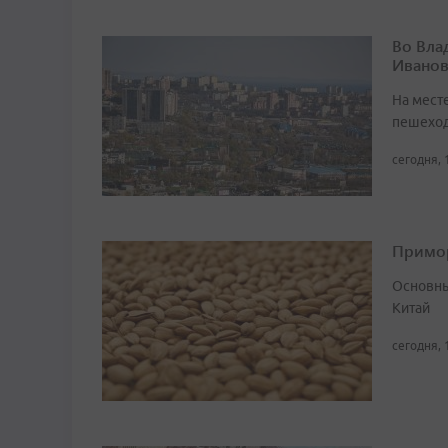
Во Вла
Иванов
На мест
пешеход
сегодня, 
Примор
Основны
Китай
сегодня, 