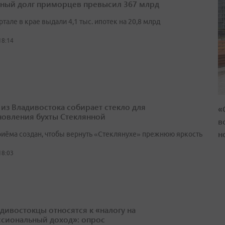
ный долг приморцев превысил 367 млрд
артале в крае выдали 4,1 тыс. ипотек на 20,8 млрд
18:14
 из Владивостока собирает стекло для
«
новления бухты Стеклянной
в
н
риёма создан, чтобы вернуть «Стеклянухе» прежнюю яркость
18:03
адивостокцы относятся к «налогу на
сиональный доход»: опрос