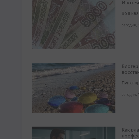
Ипотеч
Во II кв
сегодня, 
Блогер
восста
Пункт п
сегодня, 
Как вл
профес