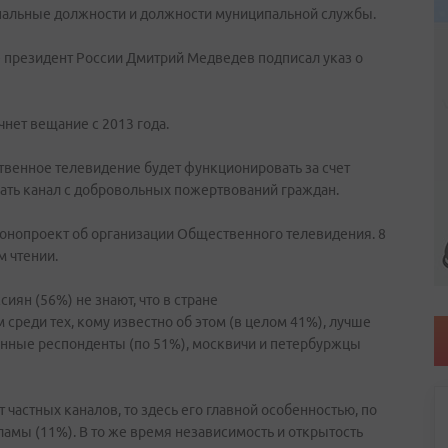
пальные должности и должности муниципальной службы.
 президент России Дмитрий Медведев подписал указ о
нет вещание с 2013 года.
ственное телевидение будет функционировать за счет
ать канал с добровольных пожертвований граждан.
конопроект об организации Общественного телевидения. 8
м чтении.
ян (56%) не знают, что в стране
среди тех, кому известно об этом (в целом 41%), лучше
ные респонденты (по 51%), москвичи и петербуржцы
 частных каналов, то здесь его главной особенностью, по
амы (11%). В то же время независимость и открытость