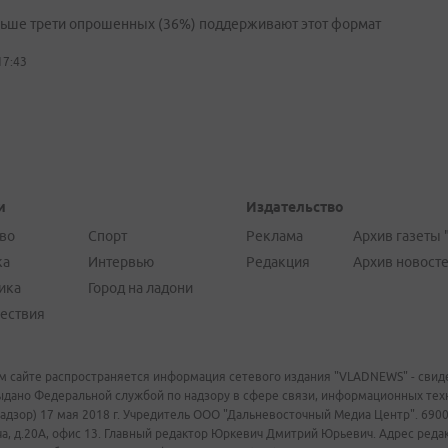
льше трети опрошенных (36%) поддерживают этот формат
17:43
и
Издательство
во
Спорт
Реклама
Архив газеты 
ка
Интервью
Редакция
Архив новост
ика
Город на ладони
ествия
м сайте распространяется информация сетевого издания "VLADNEWS" - свиде
ыдано Федеральной службой по надзору в сфере связи, информационных те
адзор) 17 мая 2018 г. Учредитель ООО "Дальневосточный Медиа Центр". 69009
а, д.20А, офис 13. Главный редактор Юркевич Дмитрий Юрьевич. Адрес редакц