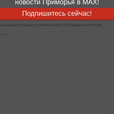
новости Приморья в MAX!
шом Камне огнеборцы МЧС потушили пожар в
Подпишитесь сейчас!
енном здании
лощадь возгорания составила около 160 квадратных метров
11:16