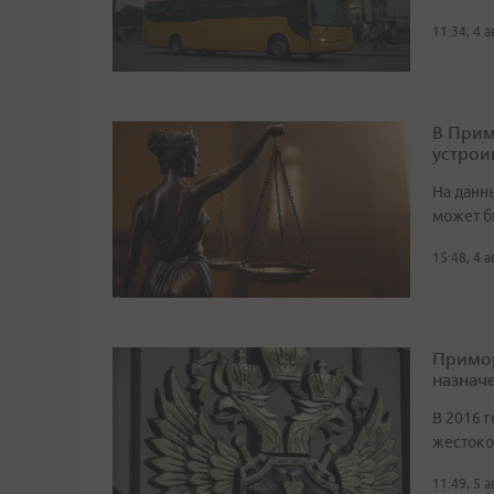
11:34, 4 
В Прим
устрои
На данн
может б
15:48, 4 
Примор
назначе
В 2016 г
жестоко
11:49, 5 