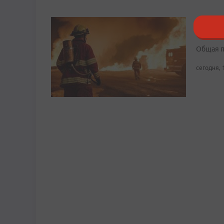
В Боль
заброш
Общая п
сегодня, 