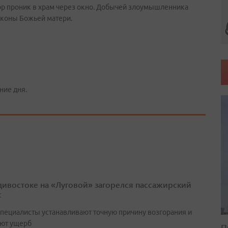
вор проник в храм через окно. Добычей злоумышленника
иконы Божьей матери.
ние дня.
дивостоке на «Луговой» загорелся пассажирский
с
специалисты устанавливают точную причину возгорания и
ют ущерб
П