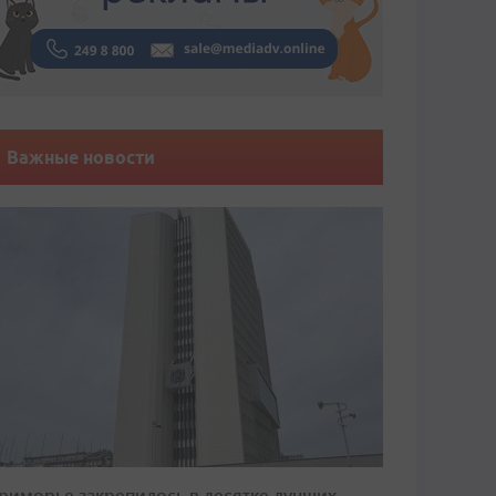
Важные новости
риморье закрепилось в десятке лучших