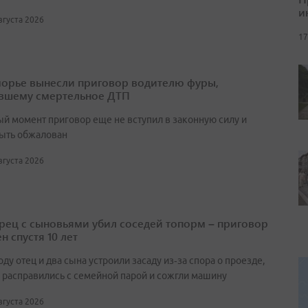
и
августа 2026
17
орье вынесли приговор водителю фуры,
вшему смертельное ДТП
ый момент приговор еще не вступил в законную силу и
ыть обжалован
августа 2026
ец с сыновьями убил соседей топорм – приговор
н спустя 10 лет
оду отец и два сына устроили засаду из‑за спора о проезде,
 расправились с семейной парой и сожгли машину
августа 2026