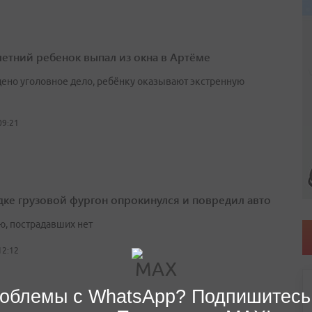
етний ребенок выпал из окна в Артёме
ено уголовное дело, ребёнку оказывают экстренную
09:21
дке грузовой фургон опрокинулся и повредил авто
ю, пострадавших нет
12:12
облемы с WhatsApp? Подпишитесь