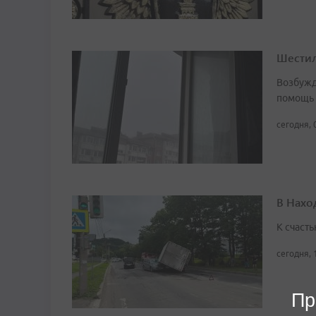
Шестил
Возбужд
помощь
сегодня, 
В Нахо
К счасть
сегодня, 
Пр