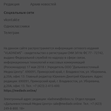
Редакция
Архив новостей
Социальные сети
vkontakte
Одноклассники
Телеграм
На данном сайте распространяется информация сетевого издания
"VLADNEWS" - свидетельство о регистрации СМИ ЭЛ № ФС 77 - 72742,
выдано Федеральной службой по надзору в сфере связи,
информационных технологий и массовых коммуникаций
(Роскомнадзор) 17 мая 2018 г. Учредитель ООО "Дальневосточный
Медиа Центр". 690091, Приморский край, г. Владивосток, ул. Уборевича,
д.20А, офис 13. Главный редактор Юркевич Дмитрий Юрьевич. Адрес
редакции: 690091, Приморский край, г. Владивосток, ул. Уборевича,
д.20А, офис 13. Тел.: +7 (423) 2-415-600.
https://mediadv.online/
Электронный адрес редакции: vladnews@inbox.ru. Отдел продаж
«Дальневосточный Медиа Центр» sale@mediadv.online. Тел.: +7 (423)
249-8-800. 18+