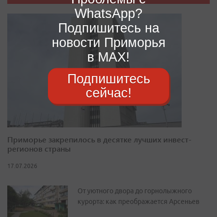
WhatsApp?
Подпишитесь на
новости Приморья
в MAX!
Подпишитесь
сейчас!
Приморье закрепилось в десятке лучших инвест-
регионов страны
17.07.2026
От уютного двора до горнолыжного
курорта: как преображается Арсеньев