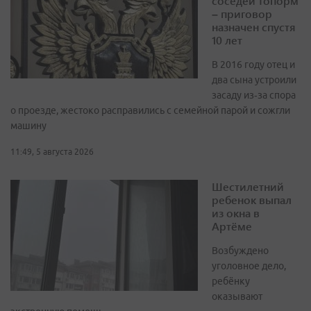
соседей топорм
– приговор
назначен спустя
10 лет
В 2016 году отец и
два сына устроили
засаду из‑за спора
о проезде, жестоко расправились с семейной парой и сожгли
машину
11:49, 5 августа 2026
Шестилетний
ребенок выпал
из окна в
Артёме
Возбуждено
уголовное дело,
ребёнку
оказывают