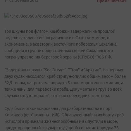
14:03, 26 июня 2012
Происшествия
Три шхуны под флагом Камбоджи задержали на прошлой
неделе сахалинские пограничники в Охотском море, в
экономзоне, в акватории восточного побережья Сахалина,
сообщили в группе общественных связей Сахалинского
погрануправления береговой охраны (СПУБО) ФСБ РФ.
"Задержаны шхуны "Sea Dream", "Tron" и "Арктик". На первых
двух судах находился краб стригун-опилио общим весом более
82,5 тонны, на третьем - порядка 5 тонн мороженого минтая, а
также чаны для перевозки краба. Документы на груз во всех
случаях отсутствовали", - сказал собеседник агентства.
Суда были отконвоированы для разбирательства в порт
Корсаков (юг Сахалина - ИФ). Обнаруженный на их борту краб
ихтиологи признали жизнеспособным и выпустили в море,
предотвращенный государству ущерб составил порядка 78