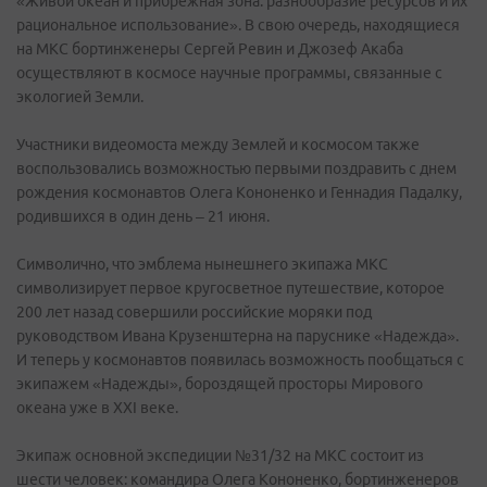
«Живой океан и прибрежная зона: разнообразие ресурсов и их
рациональное использование». В свою очередь, находящиеся
на МКС бортинженеры Сергей Ревин и Джозеф Акаба
осуществляют в космосе научные программы, связанные с
экологией Земли.
Участники видеомоста между Землей и космосом также
воспользовались возможностью первыми поздравить с днем
рождения космонавтов Олега Кононенко и Геннадия Падалку,
родившихся в один день – 21 июня.
Символично, что эмблема нынешнего экипажа МКС
символизирует первое кругосветное путешествие, которое
200 лет назад совершили российские моряки под
руководством Ивана Крузенштерна на паруснике «Надежда».
И теперь у космонавтов появилась возможность пообщаться с
экипажем «Надежды», бороздящей просторы Мирового
океана уже в XXI веке.
Экипаж основной экспедиции №31/32 на МКС состоит из
шести человек: командира Олега Кононенко, бортинженеров