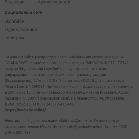
Редакция
Архив новостей
Социальные сети
vkontakte
Одноклассники
Телеграм
На данном сайте распространяется информация сетевого издания
"VLADNEWS" - свидетельство о регистрации СМИ ЭЛ № ФС 77 - 72742,
выдано Федеральной службой по надзору в сфере связи,
информационных технологий и массовых коммуникаций
(Роскомнадзор) 17 мая 2018 г. Учредитель ООО "Дальневосточный
Медиа Центр". 690091, Приморский край, г. Владивосток, ул. Уборевича,
д.20А, офис 13. Главный редактор Юркевич Дмитрий Юрьевич. Адрес
редакции: 690091, Приморский край, г. Владивосток, ул. Уборевича,
д.20А, офис 13. Тел.: +7 (423) 2-415-600.
https://mediadv.online/
Электронный адрес редакции: vladnews@inbox.ru. Отдел продаж
«Дальневосточный Медиа Центр» sale@mediadv.online. Тел.: +7 (423)
249-8-800. 18+