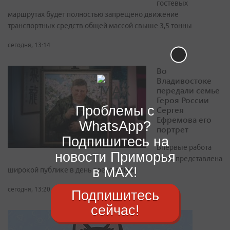
гостевых
маршрутах будет полностью запрещено движение
транспортных средств общей массой свыше 3,5 тонны
сегодня, 13:14
Во
Владивостоке
передали семье
Героя России
Проблемы с
Сергея
Ефремова его
WhatsApp?
портрет
Подпишитесь на
Впервые работа
новости Приморья
была представлена
в MAX!
широкой публике в день презентации
сегодня, 13:20
Подпишитесь
сейчас!