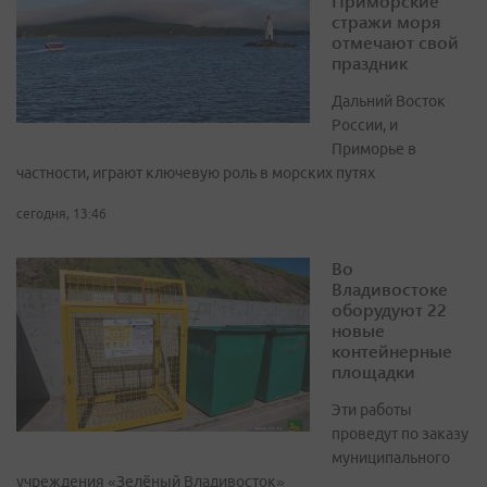
Приморские
стражи моря
отмечают свой
праздник
Дальний Восток
России, и
Приморье в
частности, играют ключевую роль в морских путях
сегодня, 13:46
Во
Владивостоке
оборудуют 22
новые
контейнерные
площадки
Эти работы
проведут по заказу
муниципального
учреждения «Зелёный Владивосток»