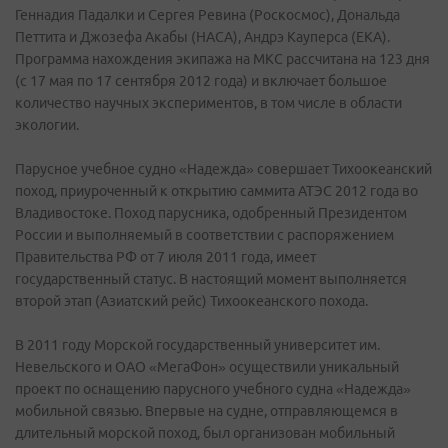
Геннадия Падалки и Сергея Ревина (Роскосмос), Дональда
Петтита и Джозефа Акабы (НАСА), Андрэ Кауперса (ЕКА).
Программа нахождения экипажа на МКС рассчитана на 123 дня
(с 17 мая по 17 сентября 2012 года) и включает большое
количество научных экспериментов, в том числе в области
экологии.
Парусное учебное судно «Надежда» совершает Тихоокеанский
поход, приуроченный к открытию саммита АТЭС 2012 года во
Владивостоке. Поход парусника, одобренный Президентом
России и выполняемый в соответствии с распоряжением
Правительства РФ от 7 июля 2011 года, имеет
государственный статус. В настоящий момент выполняется
второй этап (Азиатский рейс) Тихоокеанского похода.
В 2011 году Морской государственный университет им.
Невельского и ОАО «МегаФон» осуществили уникальный
проект по оснащению парусного учебного судна «Надежда»
мобильной связью. Впервые на судне, отправляющемся в
длительный морской поход, был организован мобильный