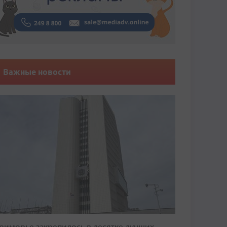
Важные новости
риморье закрепилось в десятке лучших