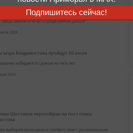
ьным событием заседания стали выступления председателя
Подпишитесь сейчас!
 Вячеслава Володина и лидеров всех пяти думских фракций,
 представили отчеты о проделанной работе
 июля 2026
 мэра Владивостока пройдут 30 июля
чальник избирается сроком на пять лет
июля 2026
нтин Шестаков переизбран на пост главы
остока
ра выборов проходила в соответствии с региональным