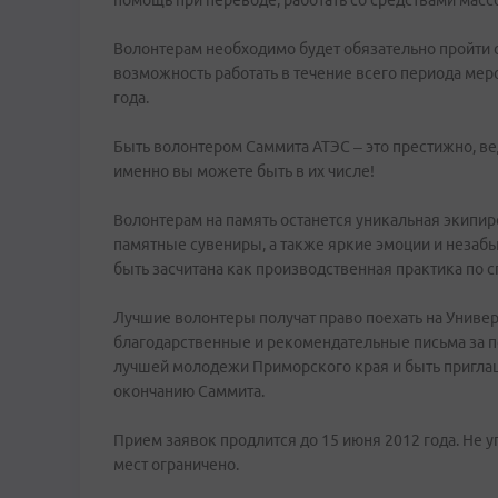
помощь при переводе, работать со средствами масс
Волонтерам необходимо будет обязательно пройти сп
возможность работать в течение всего периода мер
года.
Быть волонтером Саммита АТЭС – это престижно, ве
именно вы можете быть в их числе!
Волонтерам на память останется уникальная экипир
памятные сувениры, а также яркие эмоции и незабы
быть засчитана как производственная практика по с
Лучшие волонтеры получат право поехать на Универс
благодарственные и рекомендательные письма за по
лучшей молодежи Приморского края и быть пригл
окончанию Саммита.
Прием заявок продлится до 15 июня 2012 года. Не у
мест ограничено.