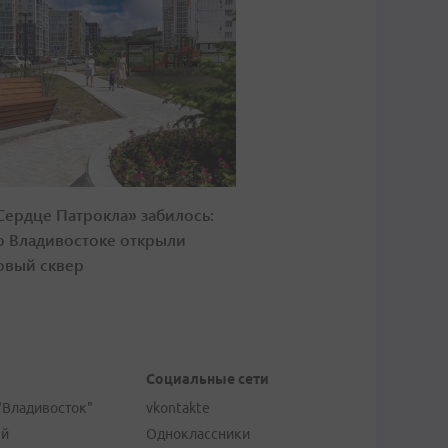
Сердце Патрокла» забилось:
о Владивостоке открыли
овый сквер
Социальные сети
"Владивосток"
vkontakte
ей
Одноклассники