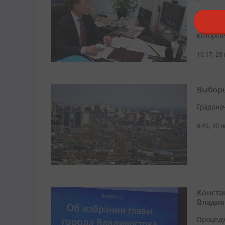
Централ
Госдумы
которые
10:17, 28
Выборы
Градона
8:45, 30 
Конста
Владив
Процеду