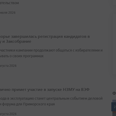
ательством
 июля 2026
орье завершилась регистрация кандидатов в
у и Заксобрание
участники кампании продолжают общаться с избирателями и
ывать о своих программах
августа 2026
лично примет участие в запуске НЗМУ на ВЭФ
Ф
вода в эксплуатацию станет центральным событием деловой
и форума для Приморского края
2
августа 2026