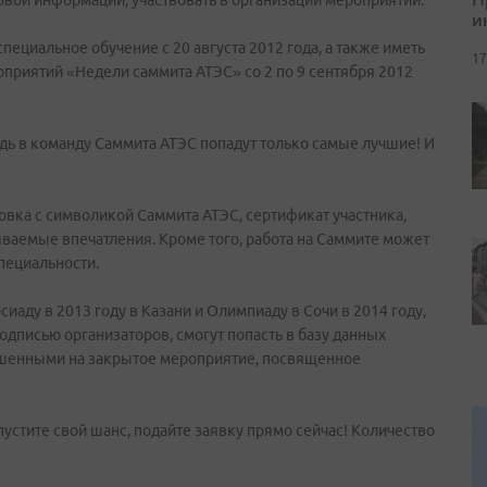
овой информации, участвовать в организации мероприятий.
и
ециальное обучение с 20 августа 2012 года, а также иметь
17
оприятий «Недели саммита АТЭС» со 2 по 9 сентября 2012
дь в команду Саммита АТЭС попадут только самые лучшие! И
овка с символикой Саммита АТЭС, сертификат участника,
ваемые впечатления. Кроме того, работа на Саммите может
пециальности.
иаду в 2013 году в Казани и Олимпиаду в Сочи в 2014 году,
дписью организаторов, смогут попасть в базу данных
ашенными на закрытое мероприятие, посвященное
пустите свой шанс, подайте заявку прямо сейчас! Количество